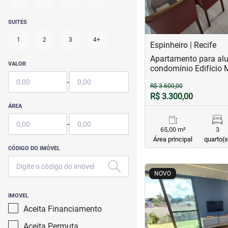
SUITES
1
2
3
4+
Espinheiro | Recife
Apartamento para alu
VALOR
condomínio Edifício 
-
R$ 3.600,00
R$ 3.300,00
ÁREA
-
65,00 m²
3
Área principal
quarto(s
CÓDIGO DO IMÓVEL
<
<
<
<
NOVO
IMOVEL
Aceita Financiamento
Aceita Permuta