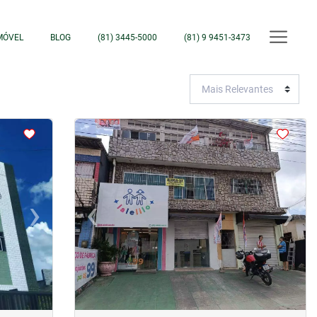
MÓVEL
BLOG
(81) 3445-5000
(81) 9 9451-3473
<
<
<
<
›
‹
›
Next
Previous
Next