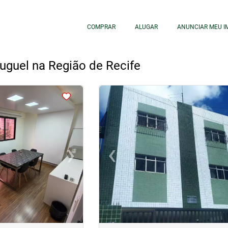
COMPRAR
ALUGAR
ANUNCIAR MEU I
luguel na Região de Recife
<
<
<
<
›
‹
Next
Previous