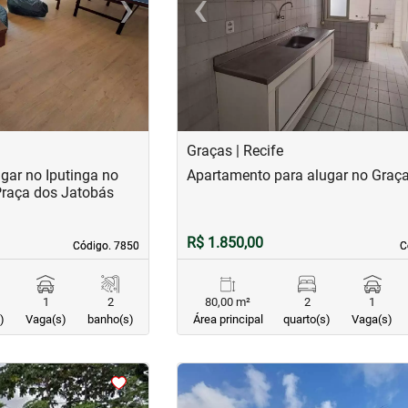
›
‹
Next
Previous
Graças | Recife
gar no Iputinga no
Apartamento para alugar no Graç
Praça dos Jatobás
R$ 1.850,00
Código. 7850
Código. 7850
C
C
1
2
80,00 m²
2
1
)
Vaga(s)
banho(s)
Área principal
quarto(s)
Vaga(s)
<
<
<
<