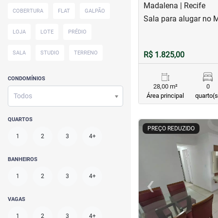
Madalena | Recife
COBERTURA
FLAT
GALPÃO
Sala para alugar no 
LOJA
LOTE
PRÉDIO
SALA
STUDIO
TERRENO
R$ 1.825,00
CONDOMÍNIOS
28,00 m²
0
Todos
Área principal
quarto(s
QUARTOS
<
<
<
<
PREÇO REDUZIDO
1
2
3
4+
BANHEIROS
‹
1
2
3
4+
Previous
VAGAS
1
2
3
4+