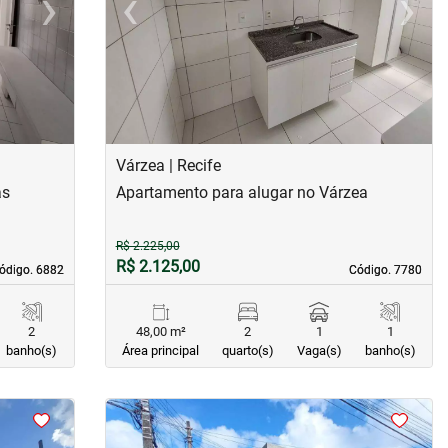
›
‹
›
Next
Previous
Next
Várzea | Recife
as
Apartamento para alugar no Várzea
R$ 2.225,00
R$ 2.125,00
ódigo. 6882
ódigo. 6882
Código. 7780
Código. 7780
2
48,00 m²
2
1
1
banho(s)
Área principal
quarto(s)
Vaga(s)
banho(s)
<
<
<
<