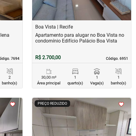
Boa Vista | Recife
lena
Apartamento para alugar no Boa Vista no
condomínio Edifício Palácio Boa Vista
R$ 2.700,00
ódigo. 7694
ódigo. 7694
Código. 6951
Código. 6951
2
30,00 m²
1
1
1
banho(s)
Área principal
quarto(s)
Vaga(s)
banho(s)
<
<
<
<
PREÇO REDUZIDO