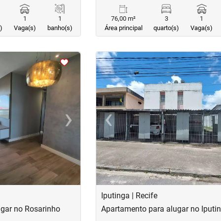
1
1
76,00 m²
3
1
)
Vaga(s)
banho(s)
Área principal
quarto(s)
Vaga(s)
<
<
<
<
›
‹
Next
Previous
Iputinga | Recife
gar no Rosarinho
Apartamento para alugar no Iputi