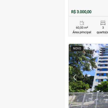
R$ 3.000,00
60,00 m²
3
Área principal
quarto(s
<
<
<
<
NOVO
‹
Previous