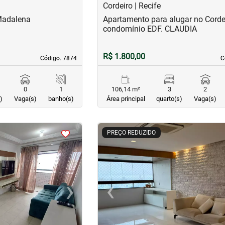
Cordeiro | Recife
Madalena
Apartamento para alugar no Corde
condomínio EDF. CLAUDIA
R$ 1.800,00
Código. 7874
Código. 7874
C
C
0
1
106,14 m²
3
2
)
Vaga(s)
banho(s)
Área principal
quarto(s)
Vaga(s)
<
<
<
<
PREÇO REDUZIDO
›
‹
Next
Previous