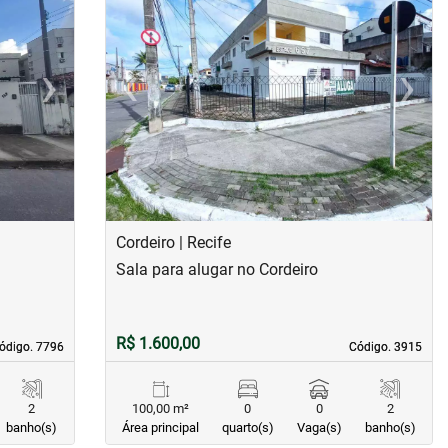
›
‹
›
Next
Previous
Next
Cordeiro | Recife
Sala para alugar no Cordeiro
R$ 1.600,00
ódigo. 7796
ódigo. 7796
Código. 3915
Código. 3915
2
100,00 m²
0
0
2
banho(s)
Área principal
quarto(s)
Vaga(s)
banho(s)