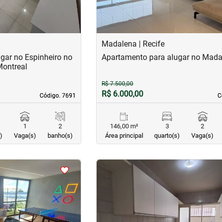
Madalena | Recife
gar no Espinheiro no
Apartamento para alugar no Mada
Montreal
R$ 7.500,00
R$ 6.000,00
Código. 7691
Código. 7691
C
C
1
2
146,00 m²
3
2
)
Vaga(s)
banho(s)
Área principal
quarto(s)
Vaga(s)
<
<
<
<