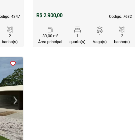
R$ 2.900,00
ódigo. 4347
ódigo. 4347
Código. 7682
Código. 7682
2
39,00 m²
1
1
2
banho(s)
Área principal
quarto(s)
Vaga(s)
banho(s)
›
Next