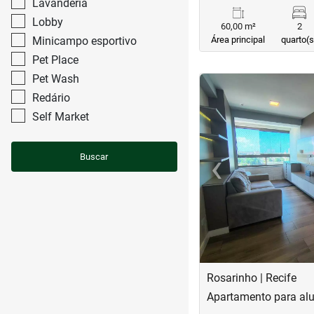
Lavanderia
Lobby
60,00 m²
2
Minicampo esportivo
Área principal
quarto(s
Pet Place
Pet Wash
<
<
<
<
Redário
Self Market
‹
Buscar
Previous
Rosarinho | Recife
Apartamento para alu