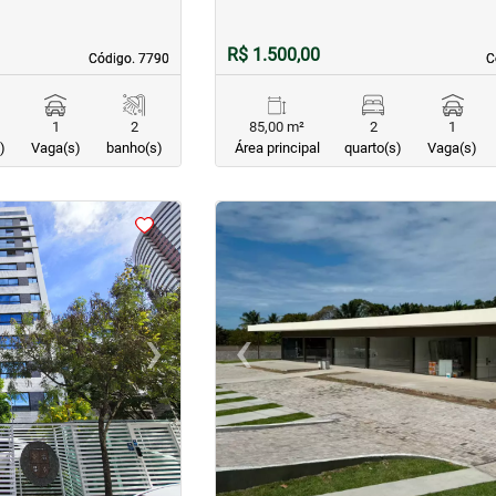
R$ 1.500,00
Código. 7790
Código. 7790
C
C
1
2
85,00 m²
2
1
)
Vaga(s)
banho(s)
Área principal
quarto(s)
Vaga(s)
<
<
<
<
›
‹
Next
Previous