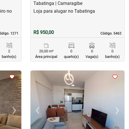
Tabatinga | Camaragibe
iro no
Loja para alugar no Tabatinga
R$ 950,00
ódigo. 1271
ódigo. 1271
Código. 5462
Código. 5462
2
20,00 m²
0
0
0
banho(s)
Área principal
quarto(s)
Vaga(s)
banho(s)
<
<
<
<
›
‹
›
Next
Previous
Next