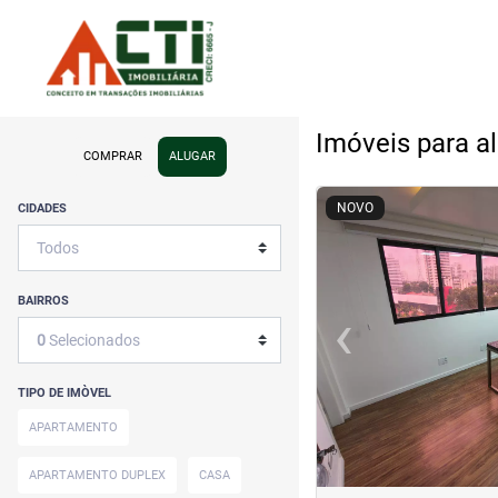
Imóveis para a
COMPRAR
ALUGAR
<
<
<
<
NOVO
CIDADES
BAIRROS
‹
0
Selecionados
Previous
TIPO DE IMÒVEL
APARTAMENTO
APARTAMENTO DUPLEX
CASA