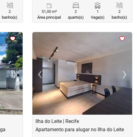
2
51,00 m²
2
1
2
banho(s)
Área principal
quarto(s)
Vaga(s)
banho(s)
<
<
<
<
›
‹
›
Next
Previous
Next
Ilha do Leite | Recife
nga
Apartamento para alugar no Ilha do Leite