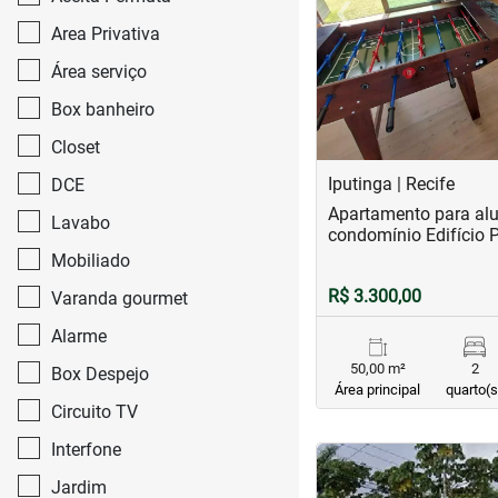
‹
Previous
Area Privativa
Área serviço
Box banheiro
Closet
Iputinga | Recife
DCE
Apartamento para alu
Lavabo
condomínio Edifício 
Mobiliado
R$ 3.300,00
Varanda gourmet
Alarme
50,00 m²
2
Box Despejo
Área principal
quarto(s
Circuito TV
Interfone
<
<
<
<
Jardim