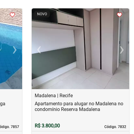
<
<
<
<
NOVO
›
‹
›
Next
Previous
Next
Madalena | Recife
nga
Apartamento para alugar no Madalena no
condomínio Reserva Madalena
R$ 3.800,00
ódigo. 7857
ódigo. 7857
Código. 7832
Código. 7832