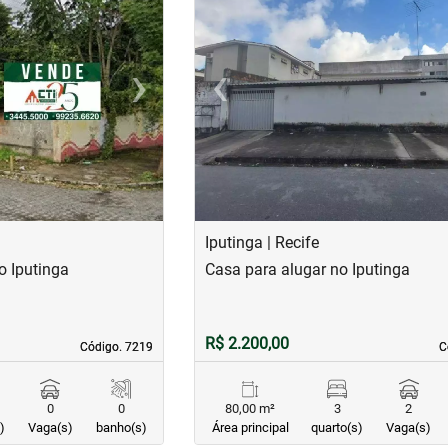
›
‹
Next
Previous
Iputinga | Recife
o Iputinga
Casa para alugar no Iputinga
R$ 2.200,00
Código. 7219
Código. 7219
C
C
0
0
80,00 m²
3
2
)
Vaga(s)
banho(s)
Área principal
quarto(s)
Vaga(s)