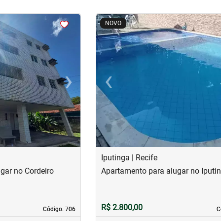
<
<
<
<
NOVO
›
‹
Next
Previous
Iputinga | Recife
gar no Cordeiro
Apartamento para alugar no Iputi
R$ 2.800,00
Código. 706
Código. 706
C
C