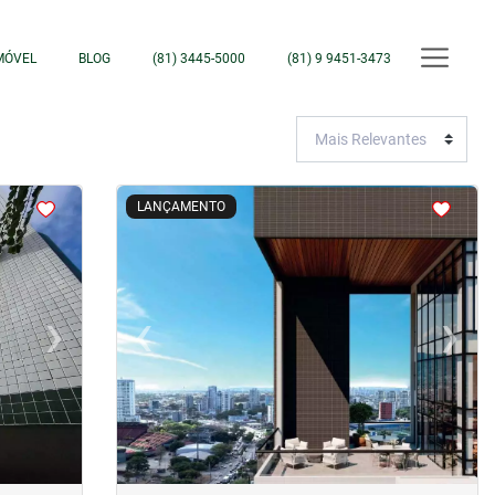
MÓVEL
BLOG
(81) 3445-5000
(81) 9 9451-3473
<
<
<
<
LANÇAMENTO
›
‹
›
Next
Previous
Next