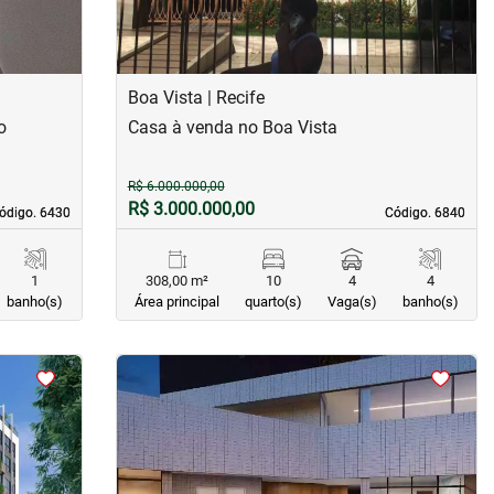
Boa Vista | Recife
o
Casa à venda no Boa Vista
R$ 6.000.000,00
R$ 3.000.000,00
ódigo. 6430
ódigo. 6430
Código. 6840
Código. 6840
1
308,00 m²
10
4
4
banho(s)
Área principal
quarto(s)
Vaga(s)
banho(s)
<
<
<
<