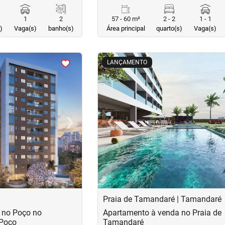
1
2
57 - 60 m²
2 - 2
1 - 1
)
Vaga(s)
banho(s)
Área principal
quarto(s)
Vaga(s)
<
<
<
<
LANÇAMENTO
›
‹
Next
Previous
Praia de Tamandaré | Tamandaré
 no Poço no
Apartamento à venda no Praia de
 Poço
Tamandaré