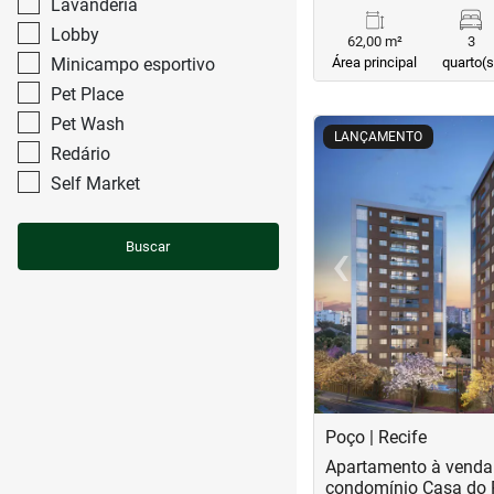
Lavanderia
Lobby
62,00 m²
3
Minicampo esportivo
Área principal
quarto(s
Pet Place
Pet Wash
<
<
<
<
LANÇAMENTO
Redário
Self Market
‹
Buscar
Previous
Poço | Recife
Apartamento à venda
condomínio Casa do