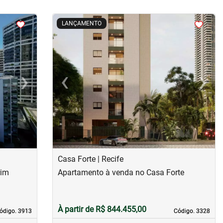
<
<
<
<
LANÇAMENTO
›
‹
›
Next
Previous
Next
Casa Forte | Recife
rim
Apartamento à venda no Casa Forte
À partir de R$ 844.455,00
ódigo. 3913
ódigo. 3913
Código. 3328
Código. 3328