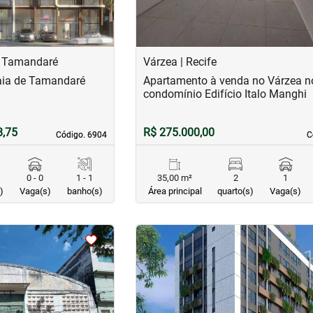
| Tamandaré
Várzea | Recife
aia de Tamandaré
Apartamento à venda no Várzea n
condomínio Edifício Italo Manghi
8,75
R$ 275.000,00
Código. 6904
Código. 6904
C
C
0 - 0
1 - 1
35,00 m²
2
1
)
Vaga(s)
banho(s)
Área principal
quarto(s)
Vaga(s)
<
<
<
<