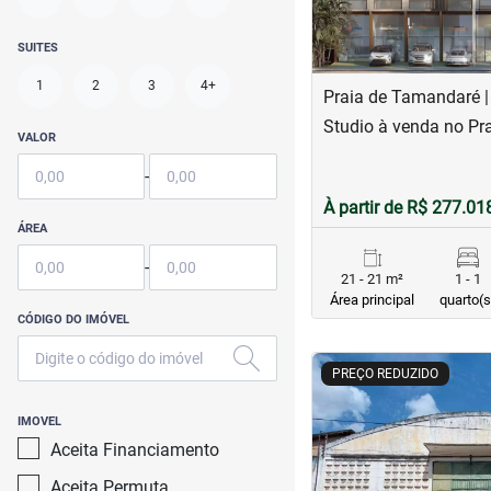
SUITES
1
2
3
4+
Praia de Tamandaré 
Studio à venda no Pr
VALOR
-
À partir de R$ 277.01
ÁREA
-
21 - 21 m²
1 - 1
Área principal
quarto(s
CÓDIGO DO IMÓVEL
<
<
<
<
PREÇO REDUZIDO
IMOVEL
Aceita Financiamento
Aceita Permuta