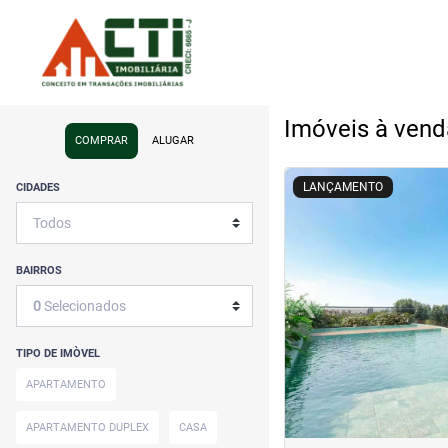
Imóveis à vend
COMPRAR
ALUGAR
<
<
<
<
LANÇAMENTO
CIDADES
BAIRROS
‹
0
Selecionados
Previous
TIPO DE IMÒVEL
APARTAMENTO
APARTAMENTO DUPLEX
CASA