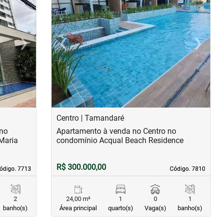
›
‹
›
Next
Previous
Next
Centro | Tamandaré
 no
Apartamento à venda no Centro no
 Maria
condomínio Acqual Beach Residence
R$ 300.000,00
ódigo. 7713
ódigo. 7713
Código. 7810
Código. 7810
2
24,00 m²
1
0
1
banho(s)
Área principal
quarto(s)
Vaga(s)
banho(s)