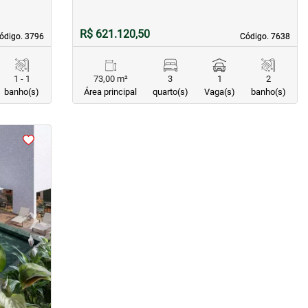
R$ 621.120,50
ódigo. 3796
ódigo. 3796
Código. 7638
Código. 7638
1 - 1
73,00 m²
3
1
2
banho(s)
Área principal
quarto(s)
Vaga(s)
banho(s)
›
Next