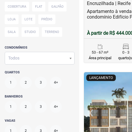
Encruzilhada | Recife
COBERTURA
FLAT
GALPÃO
Apartamento à venda
condomínio Edifício 
LOJA
LOTE
PRÉDIO
SALA
STUDIO
TERRENO
À partir de R$ 444.00
CONDOMÍNIOS
53 - 67 m²
0 - 3
Todos
Área principal
quarto(s
QUARTOS
<
<
<
<
LANÇAMENTO
1
2
3
4+
BANHEIROS
‹
1
2
3
4+
Previous
VAGAS
1
2
3
4+