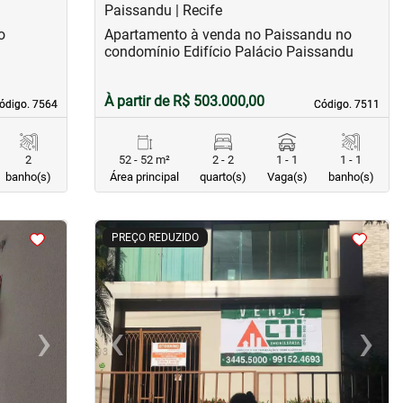
Paissandu | Recife
o
Apartamento à venda no Paissandu no
condomínio Edifício Palácio Paissandu
À partir de R$ 503.000,00
ódigo. 7564
ódigo. 7564
Código. 7511
Código. 7511
2
52 - 52 m²
2 - 2
1 - 1
1 - 1
banho(s)
Área principal
quarto(s)
Vaga(s)
banho(s)
<
<
<
<
PREÇO REDUZIDO
›
‹
›
Next
Previous
Next