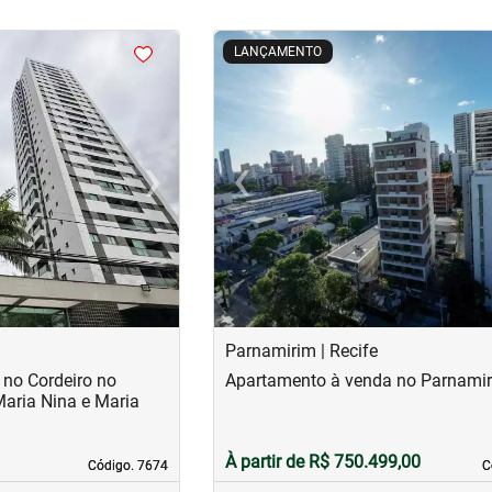
<
<
<
<
LANÇAMENTO
›
‹
Next
Previous
Parnamirim | Recife
no Cordeiro no
Apartamento à venda no Parnami
Maria Nina e Maria
À partir de R$ 750.499,00
Código. 7674
Código. 7674
C
C