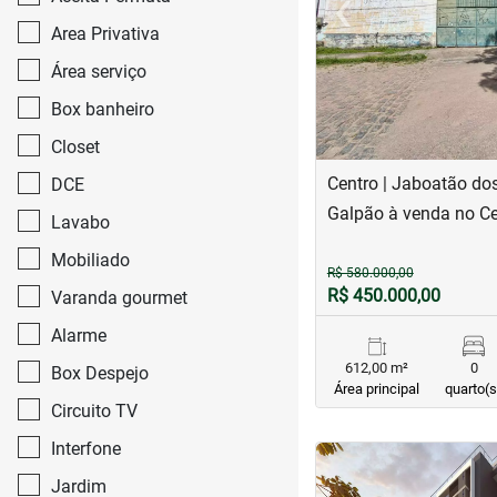
‹
Previous
Area Privativa
Área serviço
Box banheiro
Closet
Centro | Jaboatão do
DCE
Galpão à venda no Ce
Lavabo
Mobiliado
R$ 580.000,00
R$ 450.000,00
Varanda gourmet
Alarme
612,00 m²
0
Box Despejo
Área principal
quarto(s
Circuito TV
Interfone
<
<
<
<
Jardim