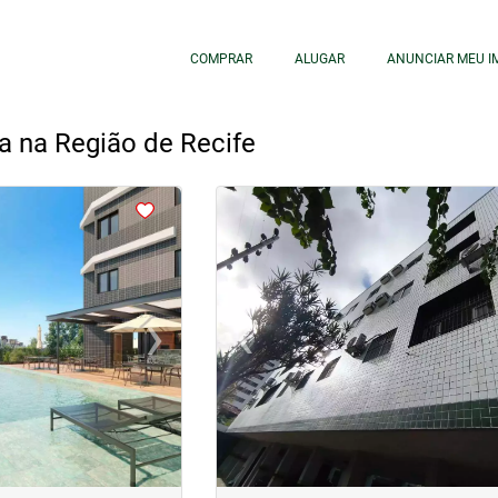
COMPRAR
ALUGAR
ANUNCIAR MEU I
a na Região de Recife
<
<
<
<
›
‹
Next
Previous