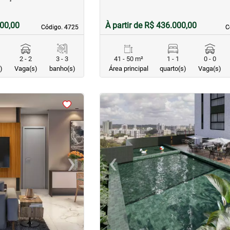
000,00
À partir de R$ 436.000,00
Código. 4725
Código. 4725
C
C
2 - 2
3 - 3
41 - 50 m²
1 - 1
0 - 0
)
Vaga(s)
banho(s)
Área principal
quarto(s)
Vaga(s)
<
<
<
<
›
‹
Next
Previous