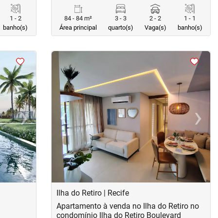
1 - 2
84 - 84 m²
3 - 3
2 - 2
1 - 1
banho(s)
Área principal
quarto(s)
Vaga(s)
banho(s)
<
<
<
<
›
‹
›
Next
Previous
Next
Ilha do Retiro | Recife
Apartamento à venda no Ilha do Retiro no
condomínio Ilha do Retiro Boulevard