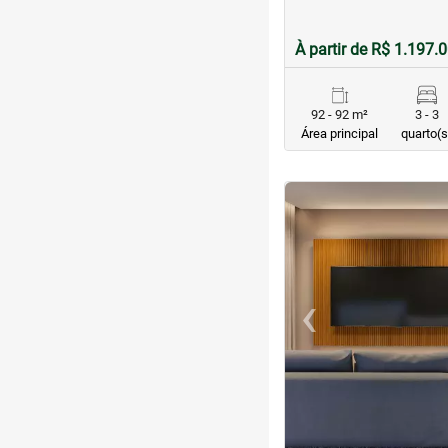
À partir de R$ 1.197.
92 - 92 m²
3 - 3
Área principal
quarto(s
<
<
<
<
‹
Previous