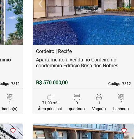
›
‹
›
Next
Previous
Next
Cordeiro | Recife
mínio
Apartamento à venda no Cordeiro no
condomínio Edifício Brisa dos Nobres
R$ 570.000,00
ódigo. 7811
ódigo. 7811
Código. 7812
Código. 7812
1
71,00 m²
3
1
2
banho(s)
Área principal
quarto(s)
Vaga(s)
banho(s)
<
<
<
<