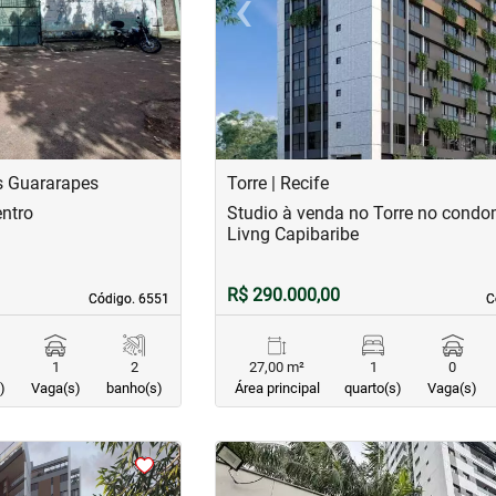
›
‹
Next
Previous
s Guararapes
Torre | Recife
ntro
Studio à venda no Torre no condo
Livng Capibaribe
R$ 290.000,00
Código. 6551
Código. 6551
C
C
1
2
27,00 m²
1
0
)
Vaga(s)
banho(s)
Área principal
quarto(s)
Vaga(s)
<
<
<
<