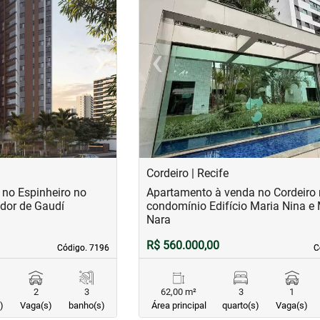
›
‹
Next
Previous
Cordeiro | Recife
no Espinheiro no
Apartamento à venda no Cordeiro
dor de Gaudí
condomínio Edifício Maria Nina e
Nara
R$ 560.000,00
Código. 7196
Código. 7196
C
C
2
3
62,00 m²
3
1
)
Vaga(s)
banho(s)
Área principal
quarto(s)
Vaga(s)