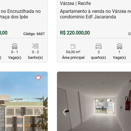
Várzea | Recife
 no Encruzilhada no
Apartamento à venda no Várzea n
Praça dos Ipês
condomínio Edf Jacaranda
0,00
R$ 220.000,00
Código. 6607
Código. 6607
C
C
0 - 1
0 - 2
54,00 m²
2
1
)
Vaga(s)
banho(s)
Área principal
quarto(s)
Vaga(s)
<
<
<
<
›
‹
Next
Previous