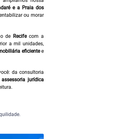
e, ampliamos nossa
daré e a
Praia dos
ntabilizar ou morar
rio de
Recife
com a
ior a mil unidades,
obiliária eficiente
e
ocê: da consultoria
e
assessoria jurídica
itura.
quilidade.