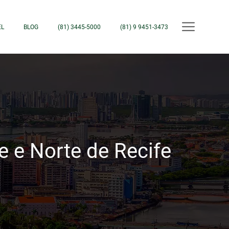
EL
BLOG
(81) 3445-5000
(81) 9 9451-3473
e e Norte de Recife