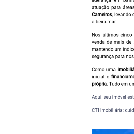
liderança em bai
atuação para áreas
Carneiros
, levando
à beira-mar.
Nos últimos cinco
venda de mais de
mantendo um índic
segurança para noss
Como uma
imobili
inicial e
financiame
própria
. Tudo em um
Aqui, seu imóvel e
CTI Imobiliária: cui