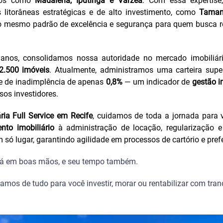
rros como
Madalena, Iputinga e Várzea
. Com essa expertis
 litorâneas estratégicas e de alto investimento, como
Taman
 o mesmo padrão de excelência e segurança para quem busca re
 anos, consolidamos nossa autoridade no mercado imobiliá
2.500 imóveis
. Atualmente, administramos uma carteira super
e de inadimplência de apenas
0,8%
— um indicador de
gestão im
os investidores.
ária Full Service em Recife
, cuidamos de toda a jornada para v
nto imobiliário
à administração de locação, regularização 
 só lugar, garantindo agilidade em processos de cartório e prefe
stá em boas mãos, e seu tempo também.
damos de tudo para você investir, morar ou rentabilizar com tran