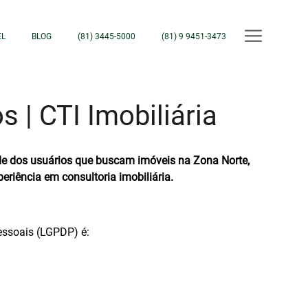
EL
BLOG
(81) 3445-5000
(81) 9 9451-3473
 | CTI Imobiliária
ade dos usuários que buscam imóveis na
Zona Norte,
eriência em consultoria imobiliária.
essoais (LGPDP) é: