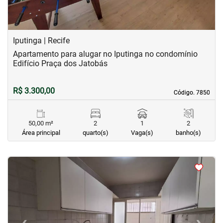
Iputinga | Recife
Apartamento para alugar no Iputinga no condomínio
Edifício Praça dos Jatobás
R$ 3.300,00
Código. 7850
Código. 7850
50,00 m²
2
1
2
Área principal
quarto(s)
Vaga(s)
banho(s)
<
<
<
<