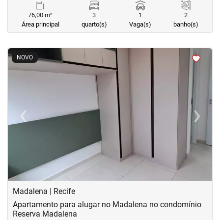
76,00 m²
3
1
2
Área principal
quarto(s)
Vaga(s)
banho(s)
<
<
<
<
NOVO
‹
›
Previous
Next
Madalena | Recife
Apartamento para alugar no Madalena no condomínio
Reserva Madalena