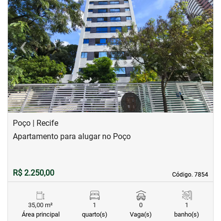
‹
›
Previous
Next
Poço | Recife
Apartamento para alugar no Poço
R$ 2.250,00
Código. 7854
Código. 7854
35,00 m²
1
0
1
Área principal
quarto(s)
Vaga(s)
banho(s)