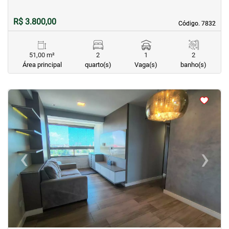
R$ 3.800,00
Código. 7832
Código. 7832
51,00 m²
2
1
2
Área principal
quarto(s)
Vaga(s)
banho(s)
<
<
<
<
‹
›
Previous
Next