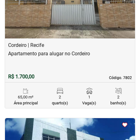
Cordeiro | Recife
Apartamento para alugar no Cordeiro
R$ 1.700,00
Código. 7802
Código. 7802
65,00 m²
2
1
2
Área principal
quarto(s)
Vaga(s)
banho(s)
<
<
<
<