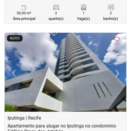
50,00 m²
2
1
2
Área principal
quarto(s)
Vaga(s)
banho(s)
<
<
<
<
NOVO
‹
›
Previous
Next
Iputinga | Recife
Apartamento para alugar no Iputinga no condomínio