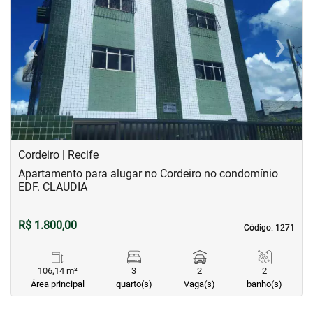
‹
›
Previous
Next
Cordeiro | Recife
Apartamento para alugar no Cordeiro no condomínio
EDF. CLAUDIA
R$ 1.800,00
Código. 1271
Código. 1271
106,14 m²
3
2
2
Área principal
quarto(s)
Vaga(s)
banho(s)