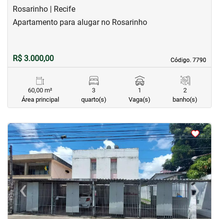
Rosarinho | Recife
Apartamento para alugar no Rosarinho
R$ 3.000,00
Código. 7790
Código. 7790
60,00 m²
3
1
2
Área principal
quarto(s)
Vaga(s)
banho(s)
<
<
<
<
‹
›
Previous
Next