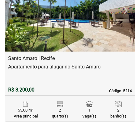
‹
›
Previous
Next
Santo Amaro | Recife
Apartamento para alugar no Santo Amaro
R$ 3.200,00
Código. 5214
Código. 5214
55,00 m²
2
1
2
Área principal
quarto(s)
Vaga(s)
banho(s)