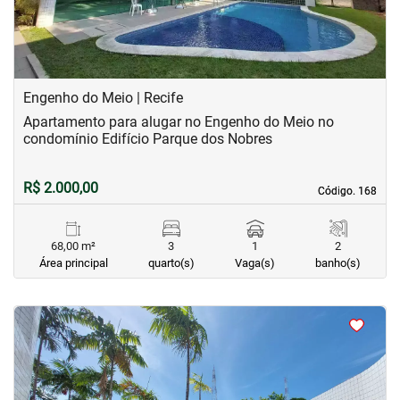
Engenho do Meio | Recife
Apartamento para alugar no Engenho do Meio no
condomínio Edifício Parque dos Nobres
R$ 2.000,00
Código. 168
Código. 168
68,00 m²
3
1
2
Área principal
quarto(s)
Vaga(s)
banho(s)
<
<
<
<