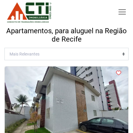
Apartamentos, para aluguel na Região
de Recife
<
<
<
<
‹
›
Previous
Next