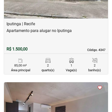
Iputinga | Recife
Apartamento para alugar no Iputinga
R$ 1.500,00
Código. 4347
Código. 4347
85,00 m²
2
1
2
Área principal
quarto(s)
Vaga(s)
banho(s)
<
<
<
<