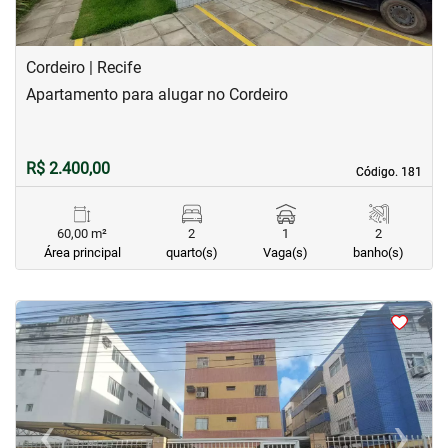
Cordeiro | Recife
Apartamento para alugar no Cordeiro
R$ 2.400,00
Código. 181
Código. 181
60,00 m²
2
1
2
Área principal
quarto(s)
Vaga(s)
banho(s)
<
<
<
<
‹
›
Previous
Next