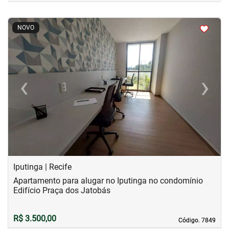
<
<
<
<
NOVO
‹
›
Previous
Next
Iputinga | Recife
Apartamento para alugar no Iputinga no condomínio
Edifício Praça dos Jatobás
R$ 3.500,00
Código. 7849
Código. 7849