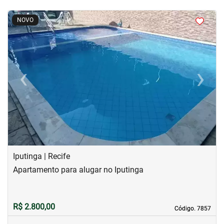
<
<
<
<
NOVO
‹
›
Previous
Next
Iputinga | Recife
Apartamento para alugar no Iputinga
R$ 2.800,00
Código. 7857
Código. 7857