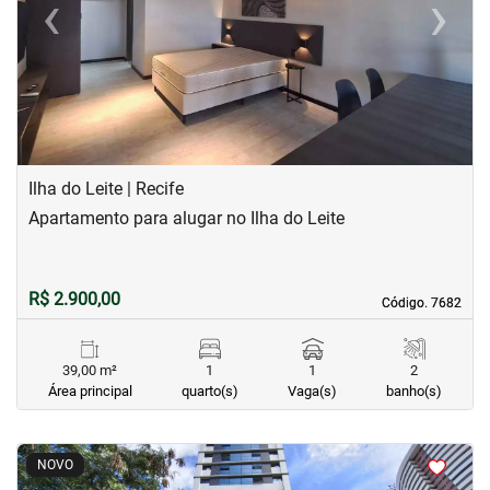
‹
›
Previous
Next
Ilha do Leite | Recife
Apartamento para alugar no Ilha do Leite
R$ 2.900,00
Código. 7682
Código. 7682
39,00 m²
1
1
2
Área principal
quarto(s)
Vaga(s)
banho(s)
<
<
<
<
NOVO