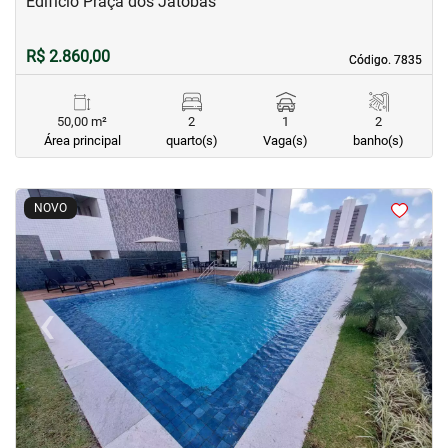
Edifício Praça dos Jatobás
R$ 2.860,00
Código. 7835
Código. 7835
50,00 m²
2
1
2
Área principal
quarto(s)
Vaga(s)
banho(s)
<
<
<
<
NOVO
‹
›
Previous
Next