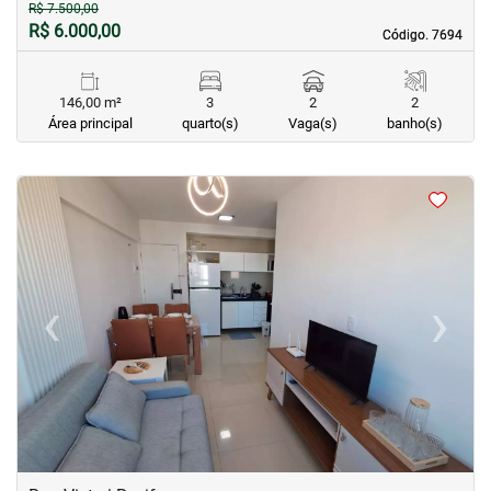
R$ 7.500,00
R$ 6.000,00
Código. 7694
Código. 7694
146,00 m²
3
2
2
Área principal
quarto(s)
Vaga(s)
banho(s)
<
<
<
<
‹
›
Previous
Next