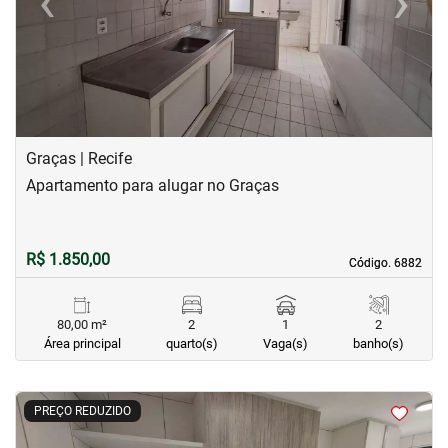
‹
›
Previous
Next
Graças | Recife
Apartamento para alugar no Graças
R$ 1.850,00
Código. 6882
Código. 6882
80,00 m²
2
1
2
Área principal
quarto(s)
Vaga(s)
banho(s)
<
<
<
<
PREÇO REDUZIDO