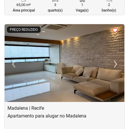
65,00 m²
3
1
2
Área principal
quarto(s)
Vaga(s)
banho(s)
<
<
<
<
PREÇO REDUZIDO
‹
›
Previous
Next
Madalena | Recife
Apartamento para alugar no Madalena