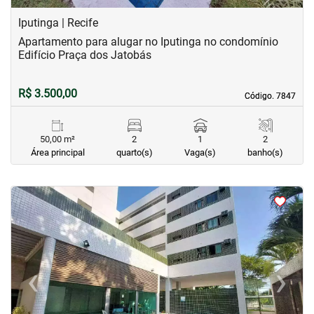
Iputinga | Recife
Apartamento para alugar no Iputinga no condomínio
Edifício Praça dos Jatobás
R$ 3.500,00
Código. 7847
Código. 7847
50,00 m²
2
1
2
Área principal
quarto(s)
Vaga(s)
banho(s)
<
<
<
<
‹
›
Previous
Next