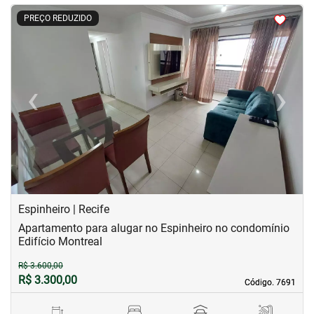
<
<
<
<
PREÇO REDUZIDO
‹
›
Previous
Next
Espinheiro | Recife
Apartamento para alugar no Espinheiro no condomínio
Edifício Montreal
R$ 3.600,00
R$ 3.300,00
Código. 7691
Código. 7691