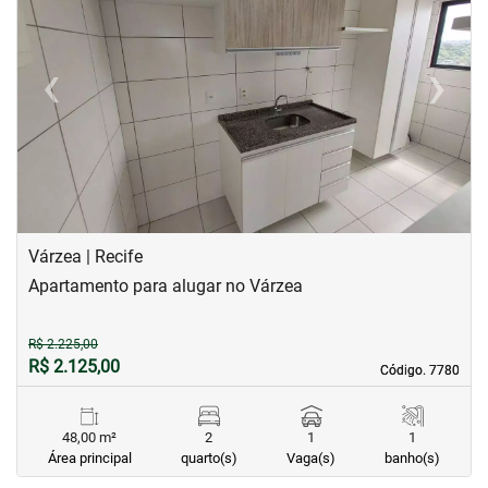
‹
›
Previous
Next
Várzea | Recife
Apartamento para alugar no Várzea
R$ 2.225,00
R$ 2.125,00
Código. 7780
Código. 7780
48,00 m²
2
1
1
Área principal
quarto(s)
Vaga(s)
banho(s)