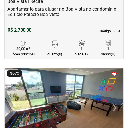
Boa Vista | Recife
Apartamento para alugar no Boa Vista no condomínio
Edifício Palácio Boa Vista
R$ 2.700,00
Código. 6951
Código. 6951
30,00 m²
1
1
1
Área principal
quarto(s)
Vaga(s)
banho(s)
<
<
<
<
NOVO
‹
›
Previous
Next