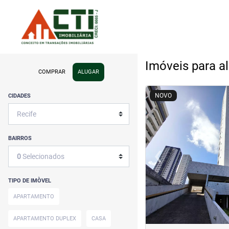
Imóveis para a
COMPRAR
ALUGAR
<
<
<
<
NOVO
CIDADES
BAIRROS
‹
0
Selecionados
Previous
TIPO DE IMÒVEL
APARTAMENTO
APARTAMENTO DUPLEX
CASA