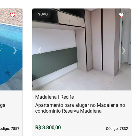
<
<
<
<
NOVO
›
‹
›
Next
Previous
Next
Madalena | Recife
nga
Apartamento para alugar no Madalena no
condomínio Reserva Madalena
R$ 3.800,00
ódigo. 7857
ódigo. 7857
Código. 7832
Código. 7832