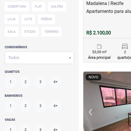
Madalena | Recife
COBERTURA
FLAT
GALPÃO
Apartamento para al
LOJA
LOTE
PRÉDIO
SALA
STUDIO
TERRENO
R$ 2.100,00
CONDOMÍNIOS
53,00 m²
2
Todos
Área principal
quarto(s
QUARTOS
<
<
<
<
NOVO
1
2
3
4+
BANHEIROS
‹
1
2
3
4+
Previous
VAGAS
1
2
3
4+