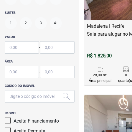
SUITES
1
2
3
4+
Madalena | Recife
Sala para alugar no 
VALOR
-
R$ 1.825,00
ÁREA
-
28,00 m²
0
Área principal
quarto(s
CÓDIGO DO IMÓVEL
<
<
<
<
IMOVEL
Aceita Financiamento
Aceita Permuta