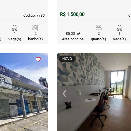
R$ 1.500,00
Código. 7790
Código. 7790
C
C
1
2
85,00 m²
2
1
)
Vaga(s)
banho(s)
Área principal
quarto(s)
Vaga(s)
<
<
<
<
NOVO
›
‹
Next
Previous