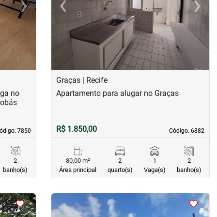
›
‹
›
Next
Previous
Next
Graças | Recife
nga no
Apartamento para alugar no Graças
tobás
R$ 1.850,00
ódigo. 7850
ódigo. 7850
Código. 6882
Código. 6882
2
80,00 m²
2
1
2
banho(s)
Área principal
quarto(s)
Vaga(s)
banho(s)
<
<
<
<