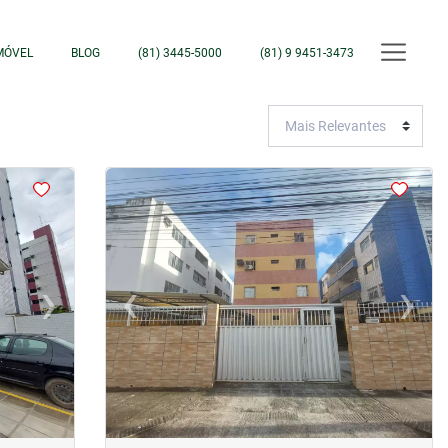
MÓVEL
BLOG
(81) 3445-5000
(81) 9 9451-3473
<
<
<
<
›
‹
›
Next
Previous
Next