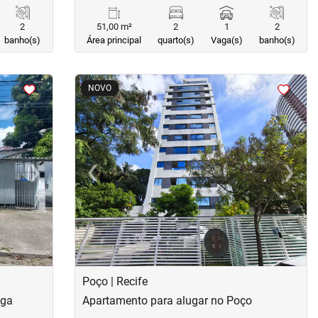
2
51,00 m²
2
1
2
banho(s)
Área principal
quarto(s)
Vaga(s)
banho(s)
<
<
<
<
NOVO
›
‹
›
Next
Previous
Next
Poço | Recife
nga
Apartamento para alugar no Poço