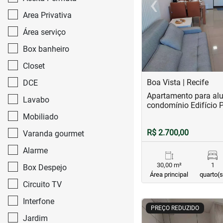
‹
Previous
Area Privativa
Área serviço
Box banheiro
Closet
Boa Vista | Recife
DCE
Apartamento para alu
Lavabo
condomínio Edifício 
Mobiliado
R$ 2.700,00
Varanda gourmet
Alarme
30,00 m²
1
Box Despejo
Área principal
quarto(s
Circuito TV
Interfone
<
<
<
<
PREÇO REDUZIDO
Jardim