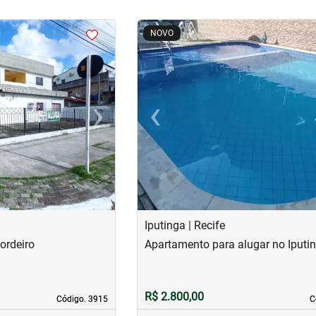
<
<
<
<
NOVO
›
‹
Next
Previous
Iputinga | Recife
ordeiro
Apartamento para alugar no Iputi
R$ 2.800,00
Código. 3915
Código. 3915
C
C