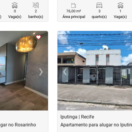
0
2
76,00 m²
3
1
)
Vaga(s)
banho(s)
Área principal
quarto(s)
Vaga(s)
<
<
<
<
›
‹
Next
Previous
Iputinga | Recife
gar no Rosarinho
Apartamento para alugar no Iputi