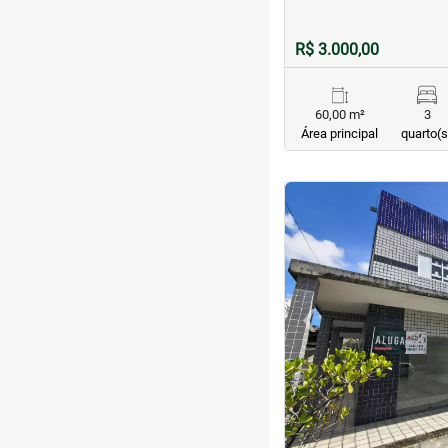
R$ 3.000,00
60,00 m²
3
Área principal
quarto(s
<
<
<
<
‹
Previous