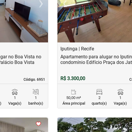
›
‹
Next
Previous
Iputinga | Recife
gar no Boa Vista no
Apartamento para alugar no Iputi
Palácio Boa Vista
condomínio Edifício Praça dos Ja
R$ 3.300,00
Código. 6951
Código. 6951
C
C
1
1
50,00 m²
2
1
)
Vaga(s)
banho(s)
Área principal
quarto(s)
Vaga(s)
<
<
<
<