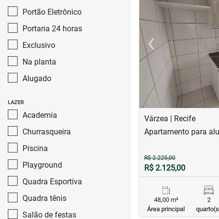
Portão Eletrônico
Portaria 24 horas
‹
Exclusivo
Previous
Na planta
Alugado
LAZER
Academia
Várzea | Recife
Churrasqueira
Apartamento para alu
Piscina
R$ 2.225,00
Playground
R$ 2.125,00
Quadra Esportiva
Quadra tênis
48,00 m²
2
Área principal
quarto(s
Salão de festas