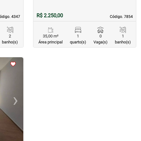
R$ 2.250,00
ódigo. 4347
ódigo. 4347
Código. 7854
Código. 7854
2
35,00 m²
1
0
1
banho(s)
Área principal
quarto(s)
Vaga(s)
banho(s)
›
Next