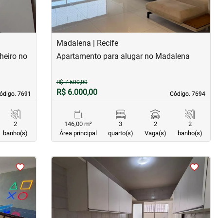
Madalena | Recife
heiro no
Apartamento para alugar no Madalena
R$ 7.500,00
R$ 6.000,00
ódigo. 7691
ódigo. 7691
Código. 7694
Código. 7694
2
146,00 m²
3
2
2
banho(s)
Área principal
quarto(s)
Vaga(s)
banho(s)
<
<
<
<