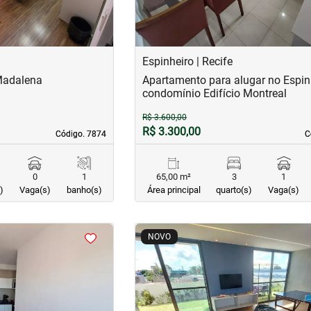
Espinheiro | Recife
Madalena
Apartamento para alugar no Espin
condomínio Edifício Montreal
R$ 3.600,00
R$ 3.300,00
Código. 7874
Código. 7874
C
C
0
1
65,00 m²
3
1
)
Vaga(s)
banho(s)
Área principal
quarto(s)
Vaga(s)
<
<
<
<
NOVO