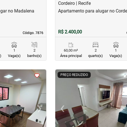
Cordeiro | Recife
ugar no Madalena
Apartamento para alugar no Corde
R$ 2.400,00
Código. 7876
Código. 7876
1
2
60,00 m²
2
1
)
Vaga(s)
banho(s)
Área principal
quarto(s)
Vaga(s)
<
<
<
<
PREÇO REDUZIDO
›
‹
Next
Previous