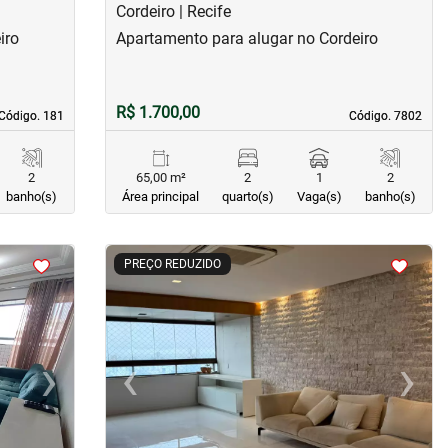
Cordeiro | Recife
iro
Apartamento para alugar no Cordeiro
R$ 1.700,00
Código. 181
Código. 181
Código. 7802
Código. 7802
2
65,00 m²
2
1
2
banho(s)
Área principal
quarto(s)
Vaga(s)
banho(s)
<
<
<
<
PREÇO REDUZIDO
›
‹
›
Next
Previous
Next