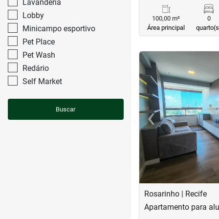
Lavanderia
Lobby
100,00 m²
0
Minicampo esportivo
Área principal
quarto(s
Pet Place
Pet Wash
<
<
<
<
Redário
Self Market
‹
Buscar
Previous
Rosarinho | Recife
Apartamento para alu