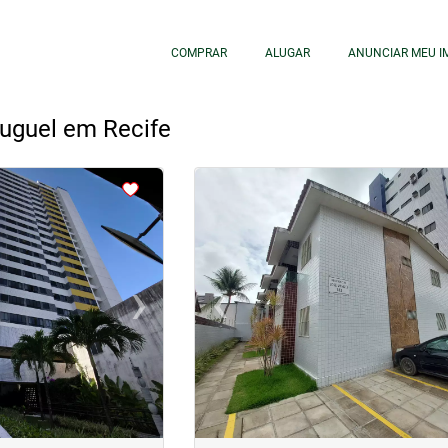
COMPRAR
ALUGAR
ANUNCIAR MEU I
luguel em Recife
<
<
<
<
›
‹
Next
Previous