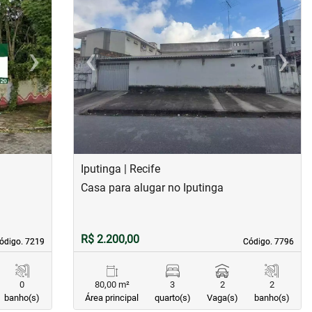
›
‹
›
Next
Previous
Next
Iputinga | Recife
Casa para alugar no Iputinga
R$ 2.200,00
ódigo. 7219
ódigo. 7219
Código. 7796
Código. 7796
0
80,00 m²
3
2
2
banho(s)
Área principal
quarto(s)
Vaga(s)
banho(s)