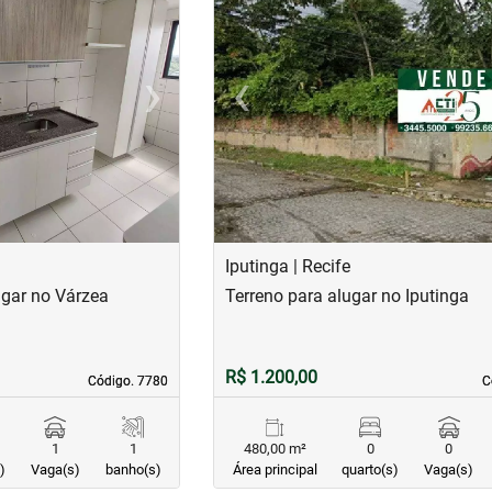
›
‹
Next
Previous
Iputinga | Recife
gar no Várzea
Terreno para alugar no Iputinga
R$ 1.200,00
Código. 7780
Código. 7780
C
C
1
1
480,00 m²
0
0
)
Vaga(s)
banho(s)
Área principal
quarto(s)
Vaga(s)