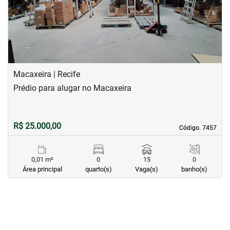
Macaxeira | Recife
Prédio para alugar no Macaxeira
R$ 25.000,00
Código. 7457
Código. 7457
0,01 m²
0
15
0
Área principal
quarto(s)
Vaga(s)
banho(s)