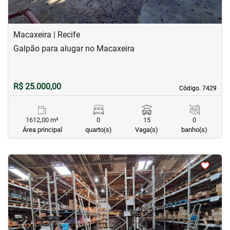
Macaxeira | Recife
Galpão para alugar no Macaxeira
R$ 25.000,00
Código. 7429
Código. 7429
1612,00 m²
0
15
0
Área principal
quarto(s)
Vaga(s)
banho(s)
<
<
<
<
‹
›
Previous
Next