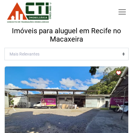
Imóveis para aluguel em Recife no
Macaxeira
<
<
<
<
‹
›
Previous
Next