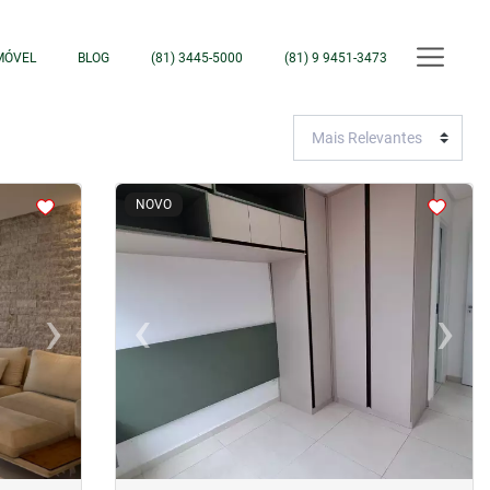
MÓVEL
BLOG
(81) 3445-5000
(81) 9 9451-3473
<
<
<
<
NOVO
›
‹
›
Next
Previous
Next