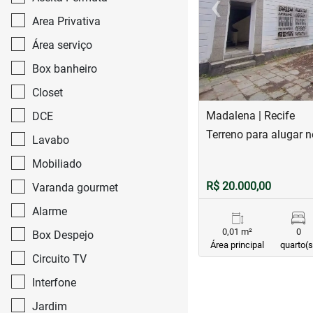
‹
Previous
Area Privativa
Área serviço
Box banheiro
Closet
Madalena | Recife
DCE
Terreno para alugar 
Lavabo
Mobiliado
R$ 20.000,00
Varanda gourmet
Alarme
0,01 m²
0
Box Despejo
Área principal
quarto(s
Circuito TV
Interfone
Jardim