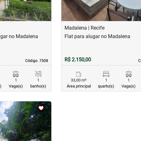
Madalena | Recife
ugar no Madalena
Flat para alugar no Madalena
R$ 2.150,00
Código. 7508
Código. 7508
C
C
1
1
33,00 m²
1
1
)
Vaga(s)
banho(s)
Área principal
quarto(s)
Vaga(s)