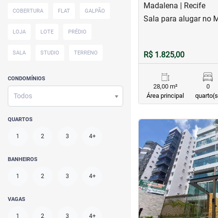
Madalena | Recife
COBERTURA
FLAT
GALPÃO
Sala para alugar no 
LOJA
LOTE
PRÉDIO
SALA
STUDIO
TERRENO
R$ 1.825,00
CONDOMÍNIOS
28,00 m²
0
Todos
Área principal
quarto(s
QUARTOS
<
<
<
<
1
2
3
4+
BANHEIROS
‹
1
2
3
4+
Previous
VAGAS
1
2
3
4+