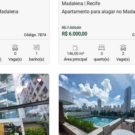
Madalena | Recife
Madalena
Apartamento para alugar no Mada
R$ 7.500,00
R$ 6.000,00
Código. 7874
Código. 7874
C
C
0
1
146,00 m²
3
2
)
Vaga(s)
banho(s)
Área principal
quarto(s)
Vaga(s)
<
<
<
<
›
‹
Next
Previous