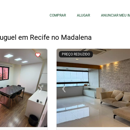
COMPRAR
ALUGAR
ANUNCIAR MEU I
luguel em Recife no Madalena
<
<
<
<
PREÇO REDUZIDO
›
‹
Next
Previous