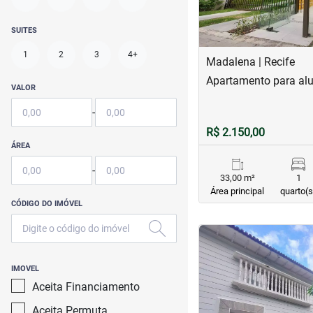
SUITES
1
2
3
4+
Madalena | Recife
Apartamento para al
VALOR
-
R$ 2.150,00
ÁREA
-
33,00 m²
1
Área principal
quarto(s
CÓDIGO DO IMÓVEL
<
<
<
<
IMOVEL
Aceita Financiamento
Aceita Permuta