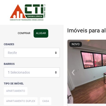
Imóveis para a
COMPRAR
ALUGAR
<
<
<
<
NOVO
CIDADES
BAIRROS
‹
1
Selecionados
Previous
TIPO DE IMÒVEL
APARTAMENTO
APARTAMENTO DUPLEX
CASA