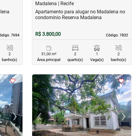
Madalena | Recife
lena
Apartamento para alugar no Madalena no
condomínio Reserva Madalena
R$ 3.800,00
ódigo. 7694
ódigo. 7694
Código. 7832
Código. 7832
2
51,00 m²
2
1
2
banho(s)
Área principal
quarto(s)
Vaga(s)
banho(s)
<
<
<
<
›
‹
›
Next
Previous
Next