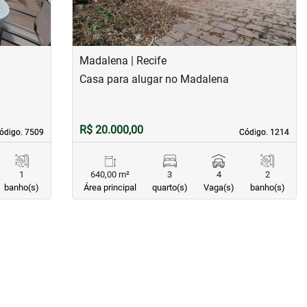
Madalena | Recife
Casa para alugar no Madalena
R$ 20.000,00
ódigo. 7509
ódigo. 7509
Código. 1214
Código. 1214
1
640,00 m²
3
4
2
banho(s)
Área principal
quarto(s)
Vaga(s)
banho(s)