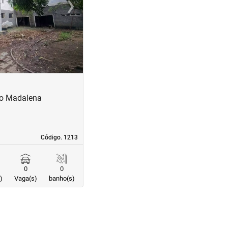
›
Next
no Madalena
Código. 1213
Código. 1213
0
0
)
Vaga(s)
banho(s)