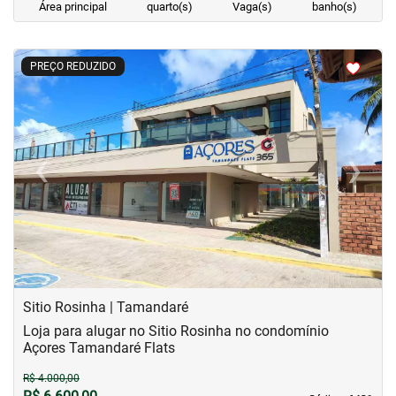
Área principal
quarto(s)
Vaga(s)
banho(s)
<
<
<
<
PREÇO REDUZIDO
‹
›
Previous
Next
Sitio Rosinha | Tamandaré
Loja para alugar no Sitio Rosinha no condomínio
Açores Tamandaré Flats
R$ 4.000,00