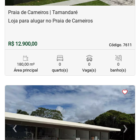
Praia de Carneiros | Tamandaré
Loja para alugar no Praia de Carneiros
R$ 12.900,00
Código. 7611
Código. 7611
180,00 m²
0
0
0
Área principal
quarto(s)
Vaga(s)
banho(s)
<
<
<
<
‹
›
Previous
Next