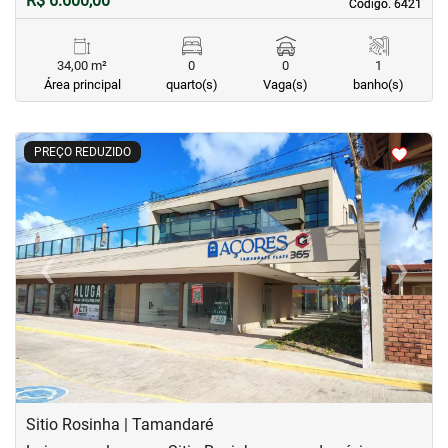
R$ 6.600,00
Código. 6421
Código. 6421
34,00 m²
0
0
1
Área principal
quarto(s)
Vaga(s)
banho(s)
<
<
<
<
PREÇO REDUZIDO
‹
›
Previous
Next
Sitio Rosinha | Tamandaré