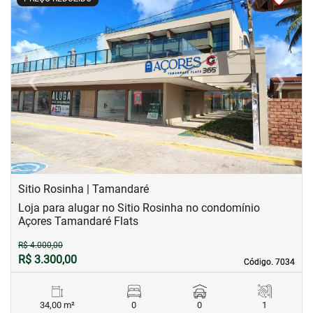
‹
›
Previous
Next
Sitio Rosinha | Tamandaré
Loja para alugar no Sitio Rosinha no condomínio
Açores Tamandaré Flats
R$ 4.000,00
R$ 3.300,00
Código. 7034
Código. 7034
34,00 m²
0
0
1