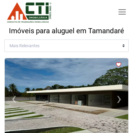
Imóveis para aluguel em Tamandaré
<
<
<
<
‹
›
Previous
Next