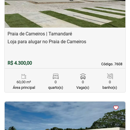
Praia de Carneiros | Tamandaré
Loja para alugar no Praia de Carneiros
R$ 4.300,00
Código. 7608
Código. 7608
60,00 m²
0
0
0
Área principal
quarto(s)
Vaga(s)
banho(s)
<
<
<
<