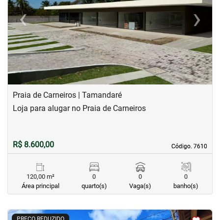
‹
›
Previous
Next
Praia de Carneiros | Tamandaré
Loja para alugar no Praia de Carneiros
R$ 8.600,00
Código. 7610
Código. 7610
120,00 m²
0
0
0
Área principal
quarto(s)
Vaga(s)
banho(s)
<
<
<
<
PREÇO REDUZIDO