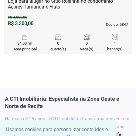
Loja para alugar no Sitio Rosinha no condomínio
Açores Tamandaré Flats
R$ 4.000,00
R$ 3.300,00
Código. 5847
Código. 5847
34,00 m²
0
0
1
Área principal
quarto(s)
Vaga(s)
banho(s)
A CTI Imobiliária: Especialista na Zona Oeste e
Norte de Recife
Há mais de 25 anos, a
CTI Imobiliária
transforma imóveis em
oportunidades e sonhos em realidade. Como especialistas
Usamos cookies para personalizar conteúdos e
com forte atuação na
Zona Norte
e
Zona Oeste de Recife
,