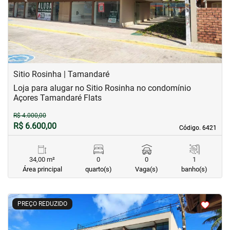
Sitio Rosinha | Tamandaré
Loja para alugar no Sitio Rosinha no condomínio
Açores Tamandaré Flats
R$ 4.000,00
R$ 6.600,00
Código. 6421
Código. 6421
34,00 m²
0
0
1
Área principal
quarto(s)
Vaga(s)
banho(s)
<
<
<
<
PREÇO REDUZIDO