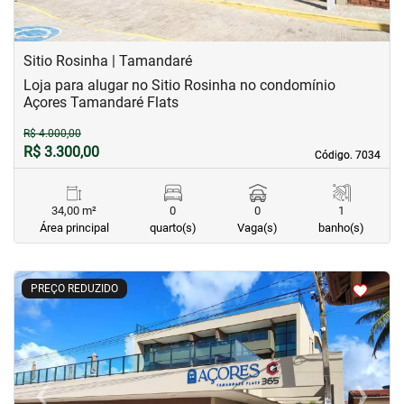
Sitio Rosinha | Tamandaré
Loja para alugar no Sitio Rosinha no condomínio
Açores Tamandaré Flats
R$ 4.000,00
R$ 3.300,00
Código. 7034
Código. 7034
34,00 m²
0
0
1
Área principal
quarto(s)
Vaga(s)
banho(s)
<
<
<
<
PREÇO REDUZIDO
‹
›
Previous
Next