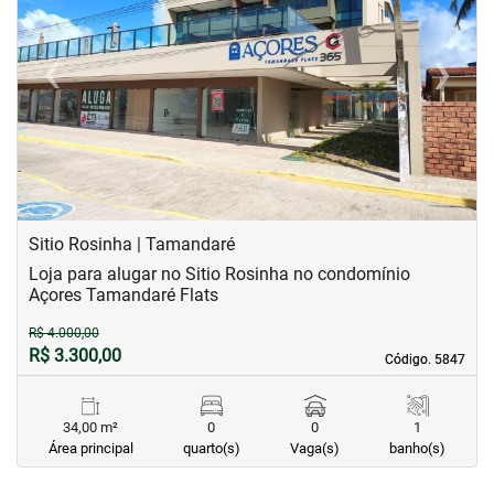
‹
›
Previous
Next
Sitio Rosinha | Tamandaré
Loja para alugar no Sitio Rosinha no condomínio
Açores Tamandaré Flats
R$ 4.000,00
R$ 3.300,00
Código. 5847
Código. 5847
34,00 m²
0
0
1
Área principal
quarto(s)
Vaga(s)
banho(s)