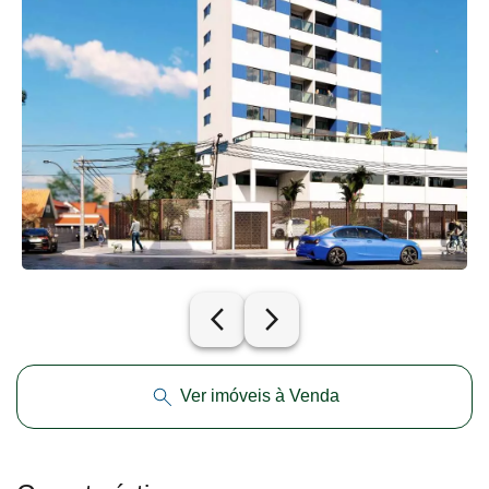
arrow_back_ios_new
arrow_forward_ios
Ver imóveis à Venda