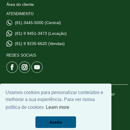
Área do cliente
ATENDIMENTO
(81) 3445-5000 (Central)
(81) 9 9451-3473 (Locação)
(81) 9 9235-6620 (Vendas)
REDES SOCIAIS
Usamos cookies para personalizar conteúdos e
© 2026 | CTI Imobiliária | CRECI: 6665-J | Desenvolvido por
melhorar a sua experiência. Para ver nossa
Universal Software.
política de cookies
Learn more
Aceito