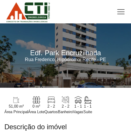
Edf. Park Encruzilhada
Rua Frederico, Hipódromo, Recife - PE
51,00 m²
0 m²
2 - 2
2 - 2
1 - 1
1 - 1
Área Principal
Área Lote
Quartos
Banheiro
Vagas
Suite
Descrição do imóvel