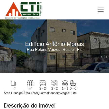
Edifício Antônio Morais
Rua Poloni, Várzea, Recife - PE
m²
m²
2 - 2
2 - 2
1 - 1
0 - 0
Área Principal
Área Lote
Quartos
Banheiro
Vagas
Suite
Descrição do imóvel