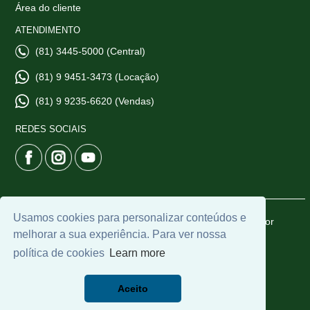
Área do cliente
ATENDIMENTO
(81) 3445-5000 (Central)
(81) 9 9451-3473 (Locação)
(81) 9 9235-6620 (Vendas)
REDES SOCIAIS
Usamos cookies para personalizar conteúdos e
© 2026 | CTI Imobiliária | CRECI: 6665-J | Desenvolvido por
melhorar a sua experiência. Para ver nossa
Universal Software.
política de cookies
Learn more
Aceito