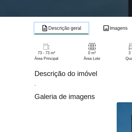
description
image
Descrição geral
Imagens
73 - 73 m²
0 m²
3 
Área Principal
Área Lote
Qua
Descrição do imóvel
.
Galeria de imagens