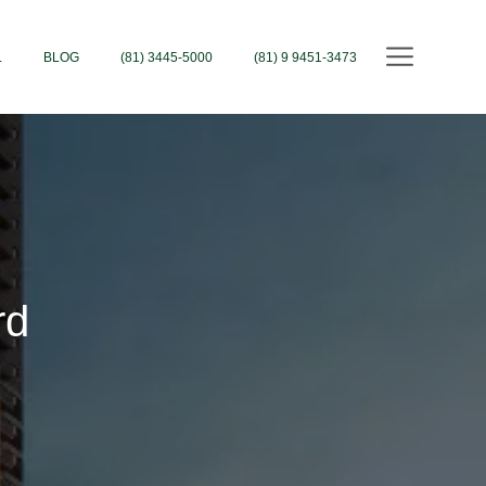
L
BLOG
(81) 3445-5000
(81) 9 9451-3473
rd