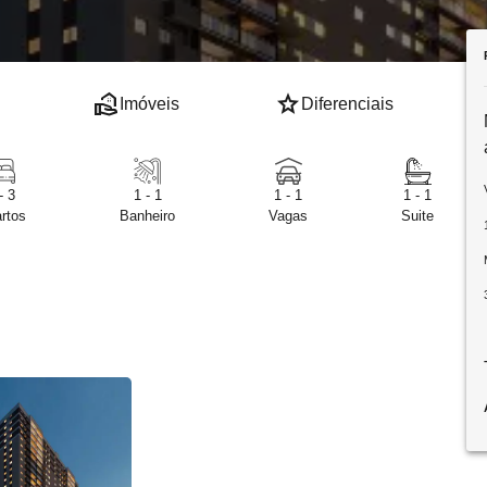
real_estate_agent
star
Imóveis
Diferenciais
- 3
1 - 1
1 - 1
1 - 1
rtos
Banheiro
Vagas
Suite