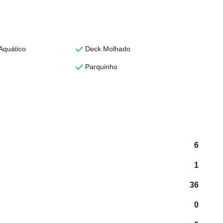
Aquático
Deck Molhado
Parquinho
6
1
36
0