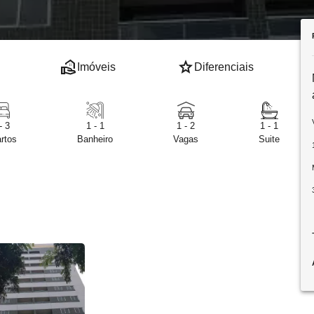
real_estate_agent
star
Imóveis
Diferenciais
- 3
1 - 1
1 - 2
1 - 1
rtos
Banheiro
Vagas
Suite