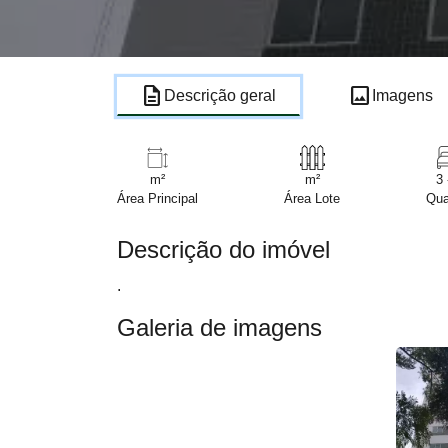
description
image
Descrição geral
Imagens
m²
m²
3 
Área Principal
Área Lote
Qua
Descrição do imóvel
.
Galeria de imagens