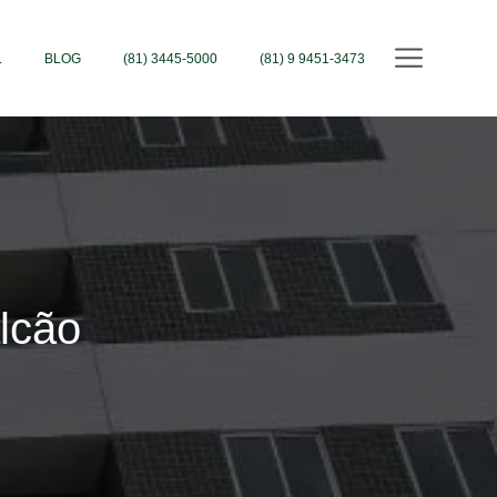
L
BLOG
(81) 3445-5000
(81) 9 9451-3473
lcão