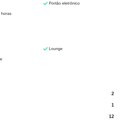
Portão eletrônico
 horas
Lounge
te
2
1
12