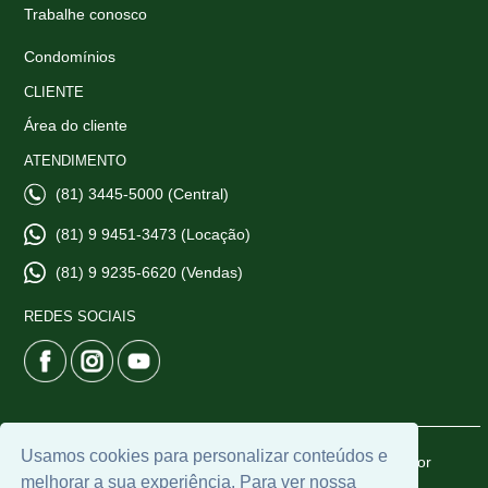
Trabalhe conosco
Condomínios
CLIENTE
Área do cliente
ATENDIMENTO
(81) 3445-5000 (Central)
(81) 9 9451-3473 (Locação)
(81) 9 9235-6620 (Vendas)
REDES SOCIAIS
Usamos cookies para personalizar conteúdos e
© 2026 | CTI Imobiliária | CRECI: 6665-J | Desenvolvido por
melhorar a sua experiência. Para ver nossa