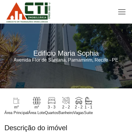
Edificio Maria Sophia
Avenida Flor de Santana, Parnamirim, Recife - PE
m²
m²
3 - 3
2 - 2
2 - 2
1 - 1
Área Principal
Área Lote
Quartos
Banheiro
Vagas
Suite
Descrição do imóvel