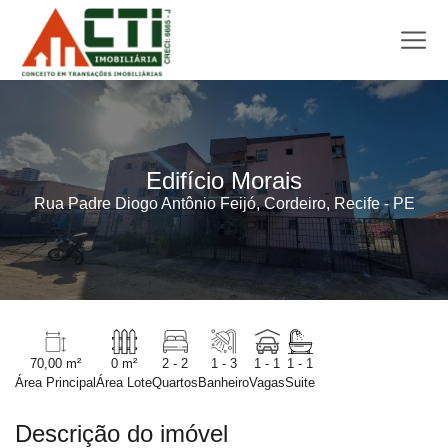
Edifício Morais
Rua Padre Diogo Antônio Feijó, Cordeiro, Recife - PE
70,00 m²
0 m²
2 - 2
1 - 3
1 - 1
1 - 1
Área Principal
Área Lote
Quartos
Banheiro
Vagas
Suite
Descrição do imóvel