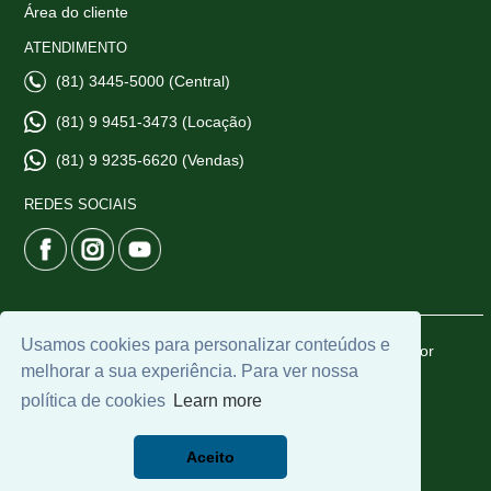
Área do cliente
ATENDIMENTO
(81) 3445-5000 (Central)
(81) 9 9451-3473 (Locação)
(81) 9 9235-6620 (Vendas)
REDES SOCIAIS
Usamos cookies para personalizar conteúdos e
© 2026 | CTI Imobiliária | CRECI: 6665-J | Desenvolvido por
melhorar a sua experiência. Para ver nossa
Universal Software.
política de cookies
Learn more
Aceito