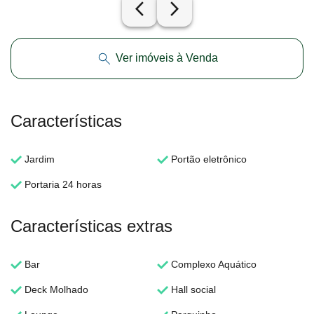
arrow_back_ios_new
arrow_forward_ios
Ver imóveis à Venda
Características
Jardim
Portão eletrônico
Portaria 24 horas
Características extras
Bar
Complexo Aquático
Deck Molhado
Hall social