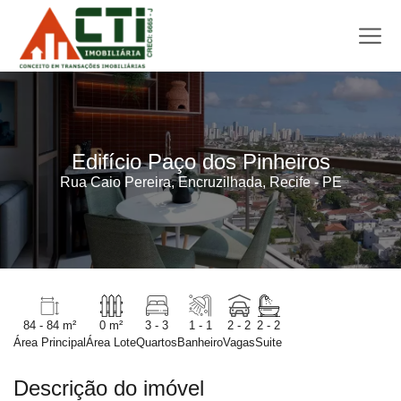
Edifício Paço dos Pinheiros
Rua Caio Pereira, Encruzilhada, Recife - PE
84 - 84 m²
0 m²
3 - 3
1 - 1
2 - 2
2 - 2
Área Principal
Área Lote
Quartos
Banheiro
Vagas
Suite
Descrição do imóvel