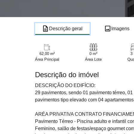
description
image
Descrição geral
Imagens
62,00 m²
0 m²
3 
Área Principal
Área Lote
Qua
Descrição do imóvel
DESCRIÇÃO DO EDIFÍCIO:
29 pavimentos, sendo 01 pavimento térreo, 01
pavimentos tipo elevado com 04 apartamentos p
ARÉA PRIVATIVA CONTRATO FINANCIAME
Pavimento Térreo - Piscina adulto e infanti
Feminino, salão de festas/espaço gourmet com 