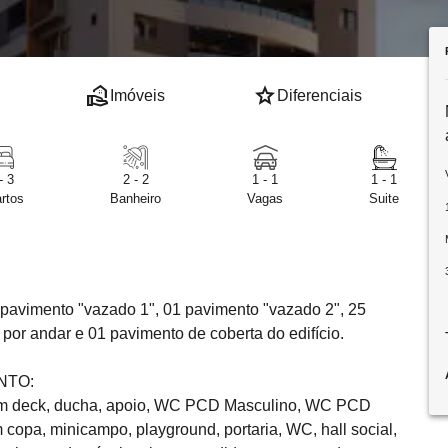
real_estate_agent
star
Imóveis
Diferenciais
- 3
2 - 2
1 - 1
1 - 1
rtos
Banheiro
Vagas
Suite
 pavimento "vazado 1", 01 pavimento "vazado 2", 25
or andar e 01 pavimento de coberta do edifício.
NTO:
l com deck, ducha, apoio, WC PCD Masculino, WC PCD
copa, minicampo, playground, portaria, WC, hall social,