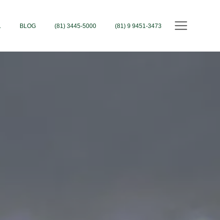
L
BLOG
(81) 3445-5000
(81) 9 9451-3473