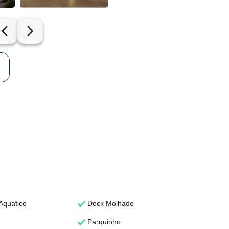
row_back_ios_new
arrow_forward_ios
Aquático
Deck Molhado
Parquinho