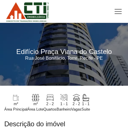
Edifício Praça Viana do Castelo
Rua José Bonifácio, Torre, Recife - PE
m²
m²
2 - 2
1 - 1
2 - 2
1 - 1
Área Principal
Área Lote
Quartos
Banheiro
Vagas
Suite
Descrição do imóvel