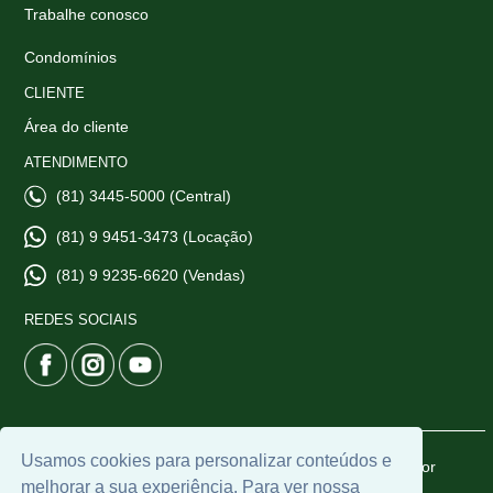
Trabalhe conosco
Condomínios
CLIENTE
Área do cliente
ATENDIMENTO
(81) 3445-5000 (Central)
(81) 9 9451-3473 (Locação)
(81) 9 9235-6620 (Vendas)
REDES SOCIAIS
Usamos cookies para personalizar conteúdos e
© 2026 | CTI Imobiliária | CRECI: 6665-J | Desenvolvido por
melhorar a sua experiência. Para ver nossa