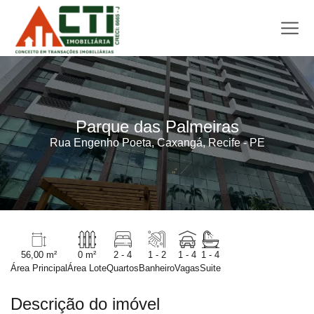
Parque das Palmeiras
Rua Engenho Poeta, Caxangá, Recife - PE
56,00 m²
0 m²
2 - 4
1 - 2
1 - 4
1 - 4
Área Principal
Área Lote
Quartos
Banheiro
Vagas
Suite
Descrição do imóvel