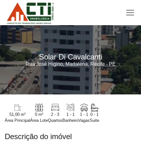
Solar Di Cavalcanti
Rua José Higino, Madalena, Recife - PE
51,00 m²
0 m²
2 - 3
1 - 1
1 - 1
0 - 1
Área Principal
Área Lote
Quartos
Banheiro
Vagas
Suite
Descrição do imóvel