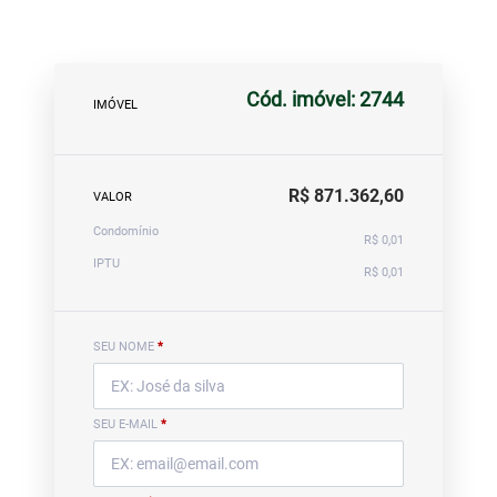
Cód. imóvel: 2744
IMÓVEL
R$ 871.362,60
VALOR
Condomínio
R$ 0,01
IPTU
R$ 0,01
SEU NOME
*
SEU E-MAIL
*