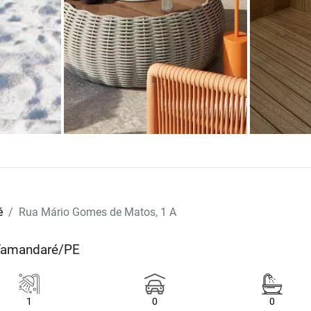
é
Rua Mário Gomes de Matos, 1 A
 Tamandaré/PE
1
0
0