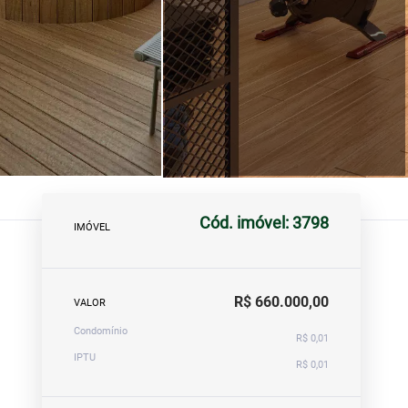
Cód. imóvel: 3798
IMÓVEL
R$ 660.000,00
VALOR
Condomínio
R$ 0,01
IPTU
R$ 0,01