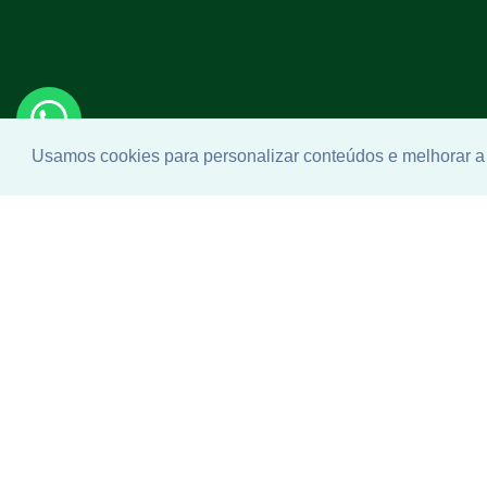
Usamos cookies para personalizar conteúdos e melhorar a 
Enco
ideal
Não se pr
telefone q
ajudar.