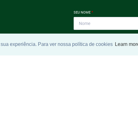
SEU NOME
*
SEU E-MAIL
*
sua experiência. Para ver nossa política de cookies
Learn mor
ntrar imóvel
SEU TELEFONE
*
?
eocupe. Deixe seu email e
ue um especialista irá te