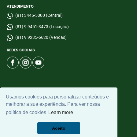
ATENDIMENTO
(81) 3445-5000 (Central)
(81) 9 9451-3473 (Locação)
(81) 9 9235-6620 (Vendas)
REDES SOCIAIS
© 2026 | CTI Imobiliária | CRECI: 6665-J | Desenvolvido por
Usamos cookies para personalizar conteúdos e
Universal Software.
melhorar a sua experiência. Para ver nossa
política de cookies
Learn more
Aceito