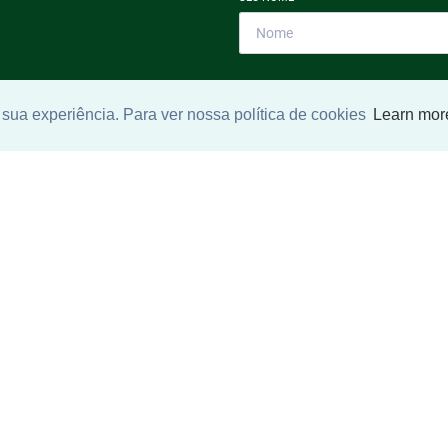
SEU E-MAIL
*
sua experiência. Para ver nossa política de cookies
Learn mor
ntrar imóvel
SEU TELEFONE
*
?
eocupe. Deixe seu email e
ue um especialista irá te
Ao informar meus dados, eu conc
a
Política de Privacidade
.