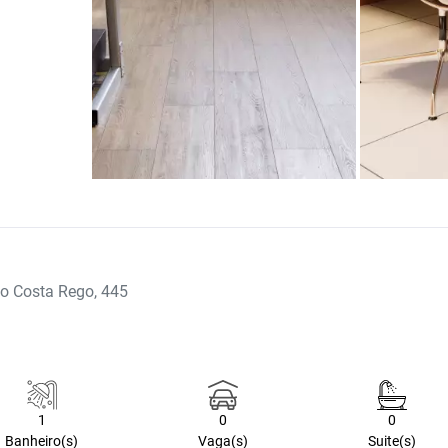
to Costa Rego, 445
1
0
0
Banheiro(s)
Vaga(s)
Suite(s)