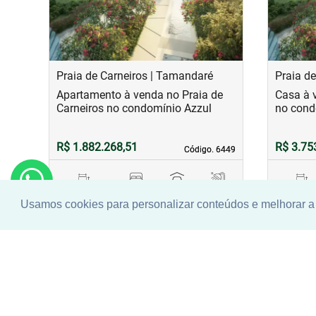
Praia de Carneiros | Tamandaré
Praia d
Apartamento à venda no Praia de
Casa à 
Carneiros no condomínio Azzul
no cond
R$ 1.882.268,51
R$ 3.75
Código. 6449
Código. 6449
128,00 m²
3
2
1
274,00 
Usamos cookies para personalizar conteúdos e melhorar a 
Área principal
quarto(s)
Vaga(s)
banho(s)
Área princ