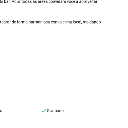
s bar. Aqui, todas as áreas convidam você a aproveitar
integrar de forma harmoniosa com o clima local, moldando
.
co
Gramado