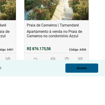
daré
Praia de Carneiros | Tamandaré
aia de
Apartamento à venda no Praia de
zzul
Carneiros no condomínio Azzul
R$ 876.175,58
digo. 6461
digo. 6461
Código. 6456
Código. 6456
1
73,00 m²
2
2
1
e
Aceito
banho(s)
Área principal
quarto(s)
Vaga(s)
banho(s)