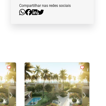
Compartilhar nas redes sociais
<
<
<
<
›
‹
›
Next
Previous
Next