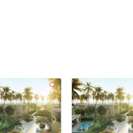
<
<
<
<
›
‹
us
Next
Previous