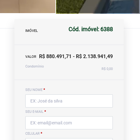
Cód. imóvel: 6388
IMÓVEL
R$ 880.491,71 - R$ 2.138.941,49
VALOR
Condomínio
R$ 0,00
SEU NOME
*
SEU E-MAIL
*
CELULAR
*