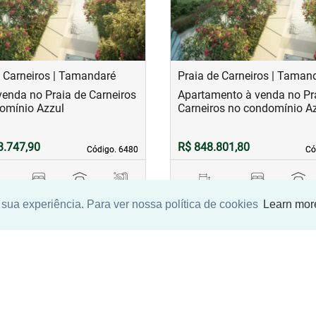
e Carneiros | Tamandaré
Praia de Carneiros | Taman
venda no Praia de Carneiros
Apartamento à venda no Pr
omínio Azzul
Carneiros no condomínio A
3.747,90
R$ 848.801,80
Código. 6480
Código. 6480
Có
Có
m²
4
2
1
65,00 m²
2
2
sua experiência. Para ver nossa política de cookies
Learn mor
ipal
quarto(s)
Vaga(s)
banho(s)
Área principal
quarto(s)
Vaga(s)