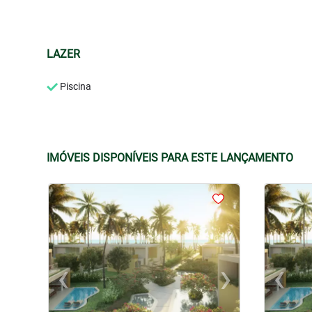
LAZER
Piscina
IMÓVEIS DISPONÍVEIS PARA ESTE LANÇAMENTO
<
<
<
<
<
<
<
<
‹
›
‹
Previous
Next
Previo