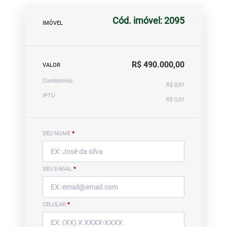
Cód. imóvel: 2095
IMÓVEL
R$ 490.000,00
VALOR
Condomínio
R$ 0,01
IPTU
R$ 0,01
SEU NOME
*
SEU E-MAIL
*
CELULAR
*