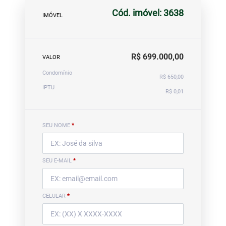
Cód. imóvel: 3638
IMÓVEL
R$ 699.000,00
VALOR
Condomínio
R$ 650,00
IPTU
R$ 0,01
SEU NOME
*
SEU E-MAIL
*
CELULAR
*