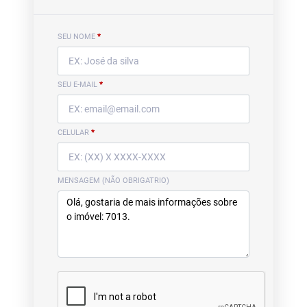
SEU NOME
*
SEU E-MAIL
*
CELULAR
*
MENSAGEM (NÃO OBRIGATRIO)