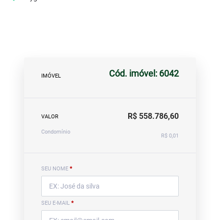
Cód. imóvel: 6042
IMÓVEL
R$ 558.786,60
VALOR
Condomínio
R$ 0,01
SEU NOME
*
SEU E-MAIL
*