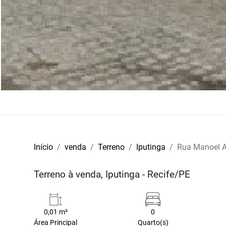
Início
venda
Terreno
Iputinga
Rua Manoel A
Terreno à venda, Iputinga - Recife/PE
0,01 m²
0
Área Principal
Quarto(s)