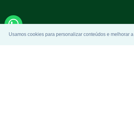
Usamos cookies para personalizar conteúdos e melhorar a 
Enco
ideal
Não se pr
telefone q
ajudar.