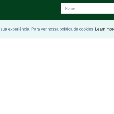
SEU E-MAIL
*
sua experiência. Para ver nossa política de cookies
Learn mor
ntrar imóvel
SEU TELEFONE
*
?
eocupe. Deixe seu email e
ue um especialista irá te
Ao informar meus dados, eu conc
a
Política de Privacidade
.