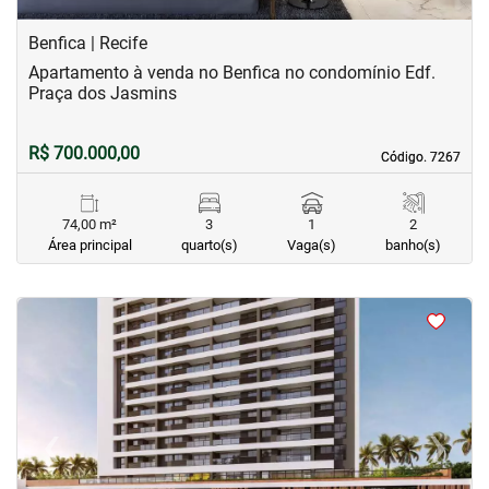
Benfica | Recife
Apartamento à venda no Benfica no condomínio Edf.
Praça dos Jasmins
R$ 700.000,00
Código. 7267
Código. 7267
74,00 m²
3
1
2
Área principal
quarto(s)
Vaga(s)
banho(s)
<
<
<
<
‹
›
Previous
Next