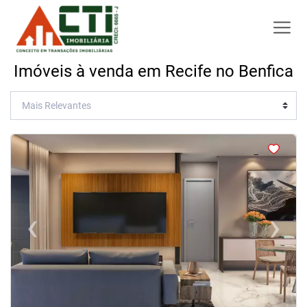
Imóveis à venda em Recife no Benfica
<
<
<
<
‹
›
Previous
Next