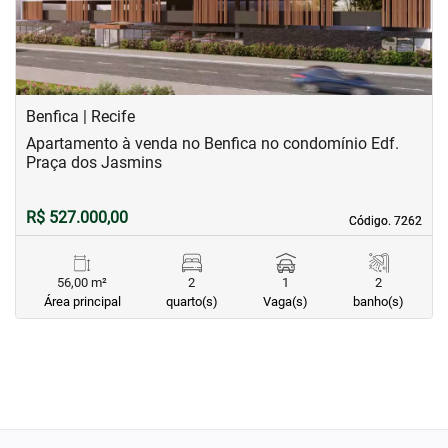
Benfica | Recife
Apartamento à venda no Benfica no condomínio Edf.
Praça dos Jasmins
R$ 527.000,00
Código. 7262
Código. 7262
56,00 m²
2
1
2
Área principal
quarto(s)
Vaga(s)
banho(s)