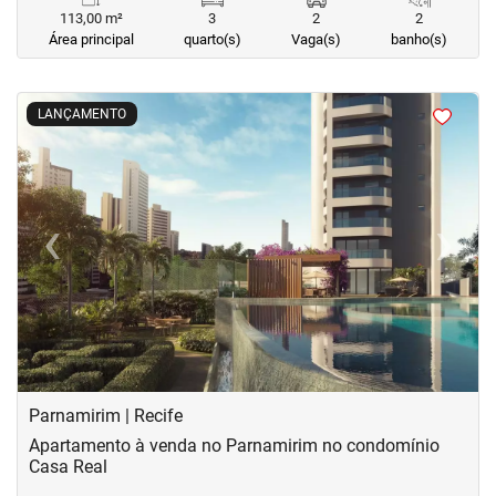
113,00 m²
3
2
2
Área principal
quarto(s)
Vaga(s)
banho(s)
<
<
<
<
LANÇAMENTO
‹
›
Previous
Next
Parnamirim | Recife
Apartamento à venda no Parnamirim no condomínio
Casa Real