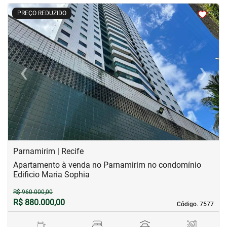
<
<
<
<
PREÇO REDUZIDO
‹
›
Previous
Next
Parnamirim | Recife
Apartamento à venda no Parnamirim no condomínio
Edificio Maria Sophia
R$ 960.000,00
R$ 880.000,00
Código. 7577
Código. 7577