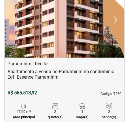
‹
›
Previous
Next
Parnamirim | Recife
Apartamento à venda no Parnamirim no condomínio
Edf. Essence Parnamirim
R$ 565.513,92
Código. 7260
Código. 7260
47,00 m²
2
1
2
Área principal
quarto(s)
Vaga(s)
banho(s)