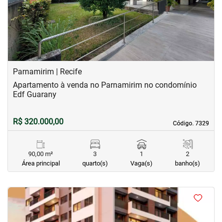
Parnamirim | Recife
Apartamento à venda no Parnamirim no condomínio
Edf Guarany
R$ 320.000,00
Código. 7329
Código. 7329
90,00 m²
3
1
2
Área principal
quarto(s)
Vaga(s)
banho(s)
<
<
<
<