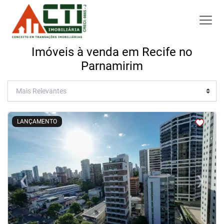
Imóveis à venda em Recife no
Parnamirim
<
<
<
<
LANÇAMENTO
‹
›
Previous
Next