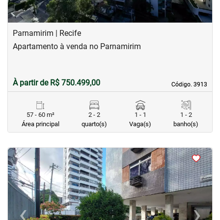
Parnamirim | Recife
Apartamento à venda no Parnamirim
À partir de R$ 750.499,00
Código. 3913
Código. 3913
57 - 60 m²
2 - 2
1 - 1
1 - 2
Área principal
quarto(s)
Vaga(s)
banho(s)
<
<
<
<
‹
›
Previous
Next