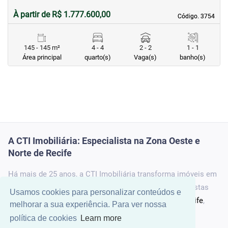
À partir de R$ 1.777.600,00
Código. 3754
Código. 3754
145 - 145 m²
4 - 4
2 - 2
1 - 1
Área principal
quarto(s)
Vaga(s)
banho(s)
A CTI Imobiliária: Especialista na Zona Oeste e
Norte de Recife
Há mais de 25 anos, a
CTI Imobiliária
transforma imóveis em
oportunidades e sonhos em realidade. Como especialistas
Usamos cookies para personalizar conteúdos e
com forte atuação na
Zona Norte
e
Zona Oeste de Recife
,
melhorar a sua experiência. Para ver nossa
somos a referência local em soluções imobiliárias
política de cookies
Learn more
completas, unindo profunda experiência de mercado,