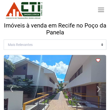
Imóveis à venda em Recife no Poço da
Panela
<
<
<
<
‹
›
Previous
Next