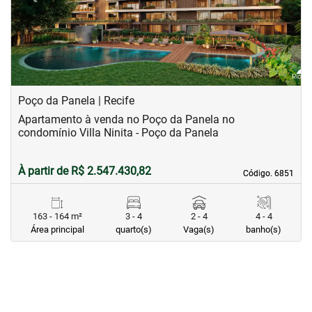
Poço da Panela | Recife
Apartamento à venda no Poço da Panela no
condomínio Villa Ninita - Poço da Panela
À partir de R$ 2.547.430,82
Código. 6851
Código. 6851
163 - 164 m²
3 - 4
2 - 4
4 - 4
Área principal
quarto(s)
Vaga(s)
banho(s)