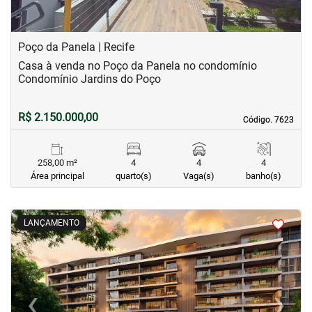
Poço da Panela | Recife
Casa à venda no Poço da Panela no condomínio
Condomínio Jardins do Poço
R$ 2.150.000,00
Código. 7623
Código. 7623
258,00 m²
4
4
4
Área principal
quarto(s)
Vaga(s)
banho(s)
<
<
<
<
LANÇAMENTO
‹
›
Previous
Next