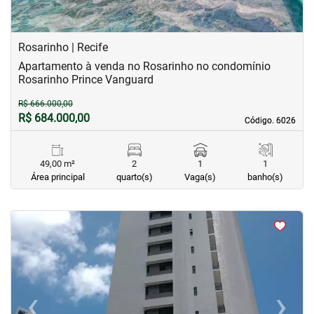
Rosarinho | Recife
Apartamento à venda no Rosarinho no condomínio
Rosarinho Prince Vanguard
R$ 666.000,00
R$ 684.000,00
Código. 6026
Código. 6026
49,00 m²
2
1
1
Área principal
quarto(s)
Vaga(s)
banho(s)
<
<
<
<
‹
›
Previous
Next