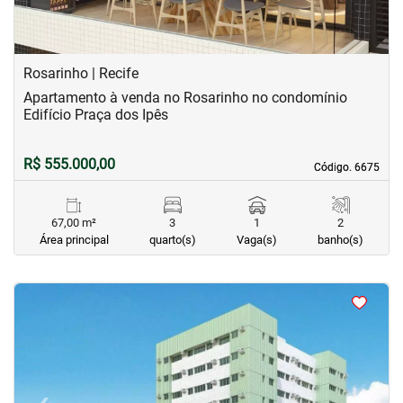
Rosarinho | Recife
Apartamento à venda no Rosarinho no condomínio
Edifício Praça dos Ipês
R$ 555.000,00
Código. 6675
Código. 6675
67,00 m²
3
1
2
Área principal
quarto(s)
Vaga(s)
banho(s)
<
<
<
<