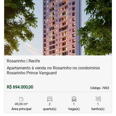
‹
›
Previous
Next
Rosarinho | Recife
Apartamento à venda no Rosarinho no condomínio
Rosarinho Prince Vanguard
R$ 694.000,00
Código. 7002
Código. 7002
49,00 m²
2
1
1
Área principal
quarto(s)
Vaga(s)
banho(s)