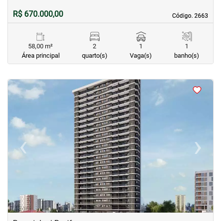
R$ 670.000,00
Código. 2663
Código. 2663
58,00 m²
2
1
1
Área principal
quarto(s)
Vaga(s)
banho(s)
<
<
<
<
‹
›
Previous
Next