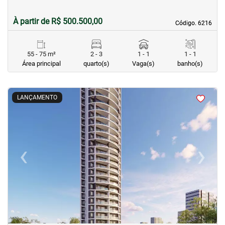
À partir de R$ 500.500,00
Código. 6216
Código. 6216
55 - 75 m²
2 - 3
1 - 1
1 - 1
Área principal
quarto(s)
Vaga(s)
banho(s)
<
<
<
<
LANÇAMENTO
‹
›
Previous
Next