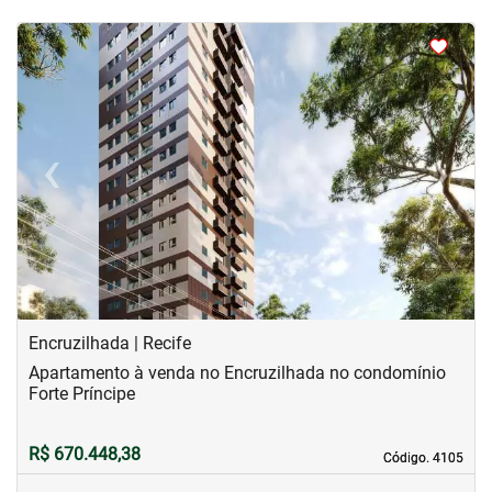
<
<
<
<
‹
›
Previous
Next
Encruzilhada | Recife
Apartamento à venda no Encruzilhada no condomínio
Forte Príncipe
R$ 670.448,38
Código. 4105
Código. 4105