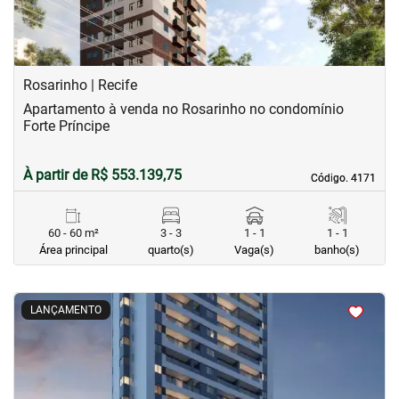
Rosarinho | Recife
Apartamento à venda no Rosarinho no condomínio
Forte Príncipe
À partir de R$ 553.139,75
Código. 4171
Código. 4171
60 - 60 m²
3 - 3
1 - 1
1 - 1
Área principal
quarto(s)
Vaga(s)
banho(s)
<
<
<
<
LANÇAMENTO