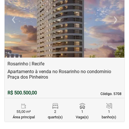
‹
›
Previous
Next
Rosarinho | Recife
Apartamento à venda no Rosarinho no condomínio
Praça dos Pinheiros
R$ 500.500,00
Código. 5708
Código. 5708
55,00 m²
2
1
1
Área principal
quarto(s)
Vaga(s)
banho(s)