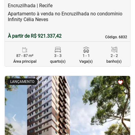
Encruzilhada | Recife
Apartamento à venda no Encruzilhada no condomínio
Infinity Célia Neves
À partir de R$ 921.337,42
Código. 6832
Código. 6832
87 - 87 m²
3 - 3
1 - 1
2 - 2
Área principal
quarto(s)
Vaga(s)
banho(s)
<
<
<
<
LANÇAMENTO
‹
›
Previous
Next