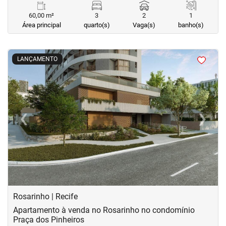
60,00 m²
3
2
1
Área principal
quarto(s)
Vaga(s)
banho(s)
<
<
<
<
LANÇAMENTO
‹
›
Previous
Next
Rosarinho | Recife
Apartamento à venda no Rosarinho no condomínio
Praça dos Pinheiros