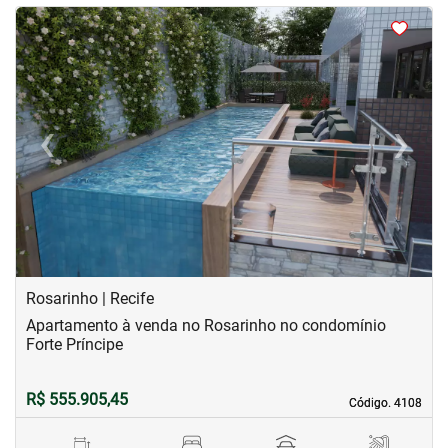
<
<
<
<
‹
›
Previous
Next
Rosarinho | Recife
Apartamento à venda no Rosarinho no condomínio
Forte Príncipe
R$ 555.905,45
Código. 4108
Código. 4108