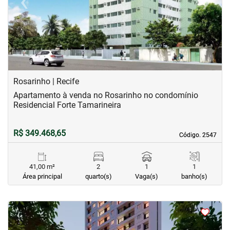
‹
›
Previous
Next
Rosarinho | Recife
Apartamento à venda no Rosarinho no condomínio
Residencial Forte Tamarineira
R$ 349.468,65
Código. 2547
Código. 2547
41,00 m²
2
1
1
Área principal
quarto(s)
Vaga(s)
banho(s)
<
<
<
<