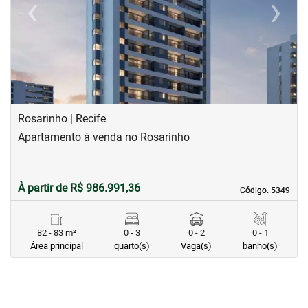
‹
›
Previous
Next
Rosarinho | Recife
Apartamento à venda no Rosarinho
À partir de R$ 986.991,36
Código. 5349
Código. 5349
82 - 83 m²
0 - 3
0 - 2
0 - 1
Área principal
quarto(s)
Vaga(s)
banho(s)