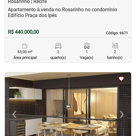
Rosarinho | Recife
Apartamento à venda no Rosarinho no condomínio
Edifício Praça dos Ipês
R$ 440.000,00
Código. 6671
Código. 6671
53,00 m²
2
1
2
Área principal
quarto(s)
Vaga(s)
banho(s)
<
<
<
<
‹
›
Previous
Next