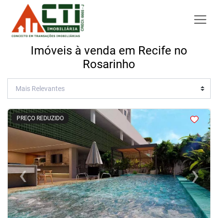
Imóveis à venda em Recife no
Rosarinho
<
<
<
<
PREÇO REDUZIDO
‹
›
Previous
Next