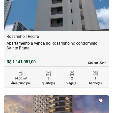
Rosarinho | Recife
Apartamento à venda no Rosarinho no condomínio
Sainte Bruna
R$ 1.141.051,00
Código. 2344
Código. 2344
84,00 m²
3
2
1
Área principal
quarto(s)
Vaga(s)
banho(s)
<
<
<
<